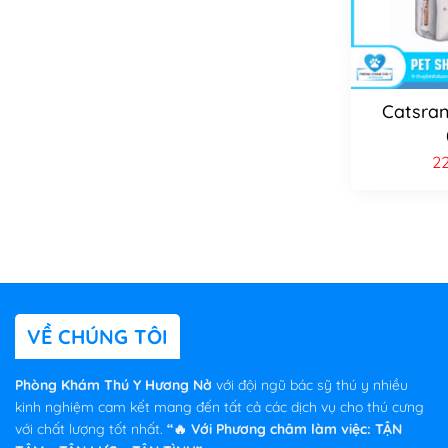
Catsran
2
VỀ CHÚNG TÔI
Phòng Khám Thú Y Hương Nở
với đội ngũ bác sỹ thú y nhiều
kinh nghiệm cam kết mang đến tất cả các dịch vụ cho thú cưng
với chất lượng tốt nhất.
“🔥 Với Phương châm làm việc: TẬN