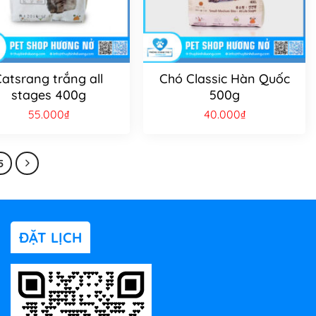
atsrang trắng all
Chó Classic Hàn Quốc
stages 400g
500g
55.000
₫
40.000
₫
5
ĐẶT LỊCH