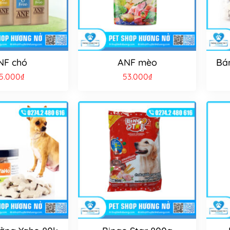
NF chó
ANF mèo
Bá
5.000
₫
53.000
₫