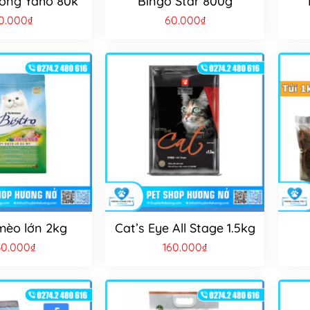
ởng Yaho 80k
Bingo Star 800g
0.000
₫
60.000
₫
 mèo lớn 2kg
Cat’s Eye All Stage 1.5kg
30.000
₫
160.000
₫