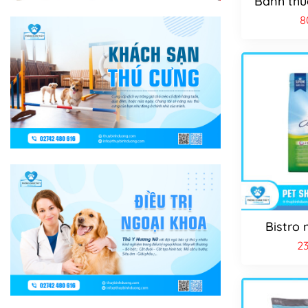
Bánh thư
8
Bistro
2