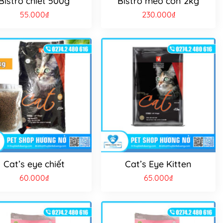
Bistro chiết 500g
Bistro mèo con 2kg
55.000
₫
230.000
₫
Cat’s eye chiết
Cat’s Eye Kitten
60.000
₫
65.000
₫