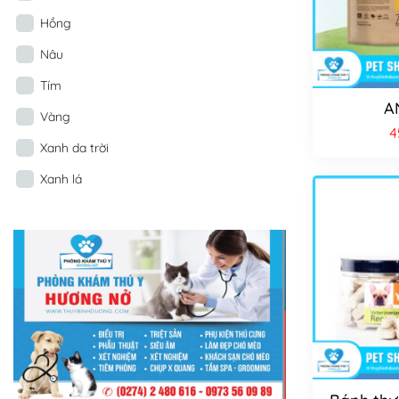
Hồng
Nâu
Tím
A
Vàng
4
Xanh da trời
Xanh lá