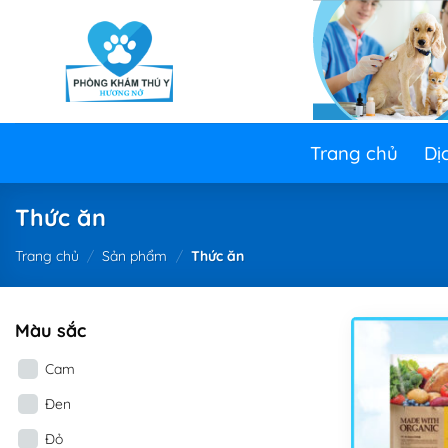
Skip
to
content
Trang chủ
Dị
Thức ăn
Trang chủ
/
Sản phẩm
/
Thức ăn
Màu sắc
Cam
Đen
Đỏ