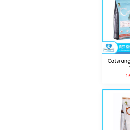
Catsrang
1