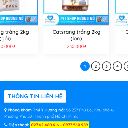
g trắng 2kg
Catsrang trắng 2kg
C
(gói)
(lon)
20.000
₫
230.000
₫
1
2
3
4
THÔNG TIN LIÊN HỆ
Phòng khám Thú Y Hương Nở:
Số 237 Phú Lợi, Khu phố 4,
Phường Phú Lợi, Thành phố Hồ Chí Minh.
Điện thoại:
02742.480.616 – 0973.560.989