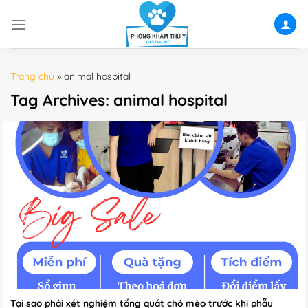
Skip
to
content
Trang chủ
»
animal hospital
Tag Archives:
animal hospital
Tại sao phải xét nghiệm tổng quát chó mèo trước khi phẫu