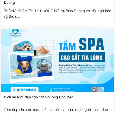
Dương
PHÒNG KHÁM THÚ Y HƯƠNG NỞ tại Bình Dương với đội ngũ bác
sỹ thú y ...
Dịch vụ làm đẹp cạo cắt tỉa lông Chó Mèo
Làm đẹp cho các boss luôn là niềm vui của mọi người. Làm đẹp