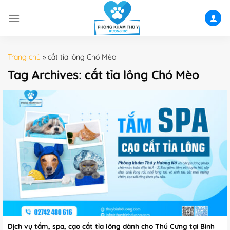
Skip
to
content
Trang chủ
»
cắt tỉa lông Chó Mèo
Tag Archives:
cắt tỉa lông Chó Mèo
Dịch vụ tắm, spa, cạo cắt tỉa lông dành cho Thú Cưng tại Bình