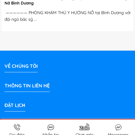
Nở Bình Dương
—————— PHÒNG KHÁM THÚ Y HƯƠNG NỞ tại Bình Dương với
đội ngũ bác sỹ ...
VỀ CHÚNG TÔI
THÔNG TIN LIÊN HỆ
ĐẶT LỊCH
Bản quyền 2026 © Phòng Khám Thú Y Hương Nở Bình Dương |
PetShop
thuybinhduong.com
Gọi điện
Nhắn tin
Chat zalo
Messenger