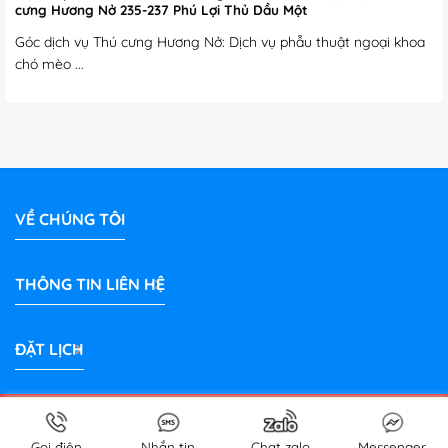
cưng Hương Nở 235-237 Phú Lợi Thủ Dầu Một
Góc dịch vụ Thú cưng Hương Nở: Dịch vụ phẫu thuật ngoại khoa
chó mèo ...
VỀ CHÚNG TÔI
THÔNG TIN LIÊN HỆ
ĐẶT LỊCH
Bản quyền 2026 © Phòng Khám Thú Y Hương Nở Bình Dương |
PetShop
thuybinhduong.com
Gọi điện
Nhắn tin
Chat zalo
Messenger