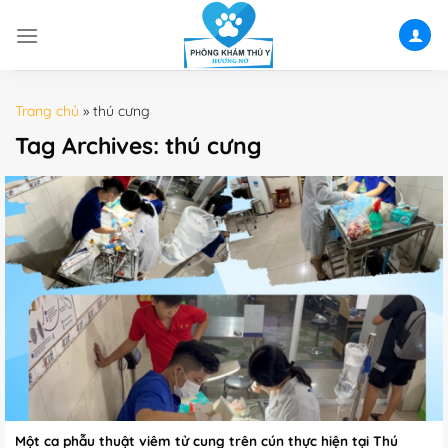
Skip
to
content
Trang chủ
»
thú cưng
Tag Archives:
thú cưng
Một ca phẫu thuật viêm tử cung trên cún thực hiện tại Thú