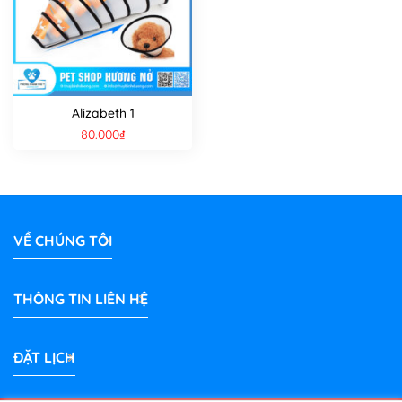
Alizabeth 1
80.000
₫
VỀ CHÚNG TÔI
THÔNG TIN LIÊN HỆ
ĐẶT LỊCH