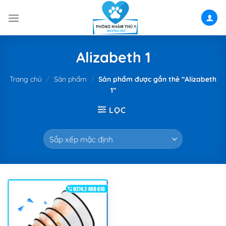
Skip
to
content
Alizabeth 1
Trang chủ
/
Sản phẩm
/
Sản phẩm được gắn thẻ “Alizabeth
1”
LỌC