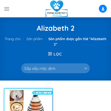
Skip
to
content
Alizabeth 2
Trang chủ
/
Sản phẩm
/
Sản phẩm được gắn thẻ “Alizabeth
2”
LỌC