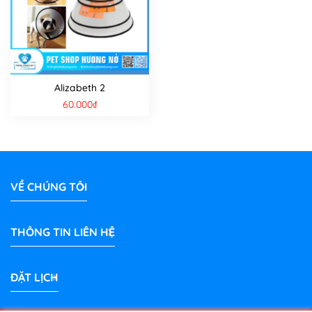
Alizabeth 2
60.000
₫
VỀ CHÚNG TÔI
THÔNG TIN LIÊN HỆ
ĐẶT LỊCH