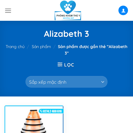
Skip
to
content
Alizabeth 3
Trang chủ
/
Sản phẩm
/
Sản phẩm được gắn thẻ “Alizabeth
3”
LỌC