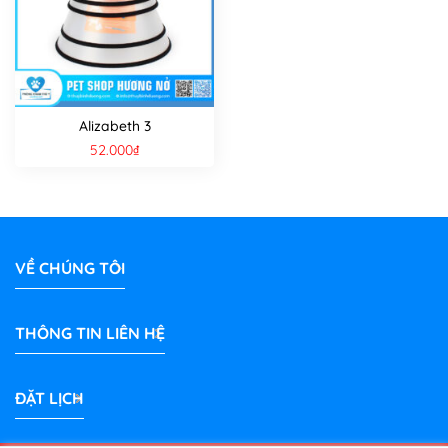
Alizabeth 3
52.000
₫
VỀ CHÚNG TÔI
THÔNG TIN LIÊN HỆ
ĐẶT LỊCH