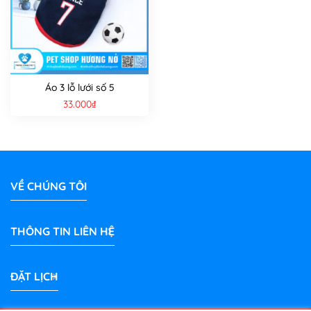
Áo 3 lỗ lưới số 5
33.000
₫
VỀ CHÚNG TÔI
THÔNG TIN LIÊN HỆ
ĐẶT LỊCH