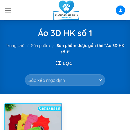
Skip
to
content
Áo 3D HK số 1
Trang chủ
/
Sản phẩm
/
Sản phẩm được gắn thẻ “Áo 3D HK
số 1”
LỌC