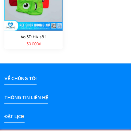
Áo 3D HK số 1
30.000
₫
VỀ CHÚNG TÔI
THÔNG TIN LIÊN HỆ
ĐẶT LỊCH