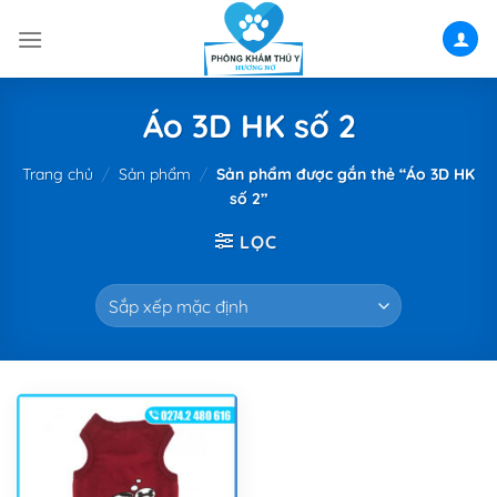
Skip
to
content
Áo 3D HK số 2
Trang chủ
/
Sản phẩm
/
Sản phẩm được gắn thẻ “Áo 3D HK
số 2”
LỌC