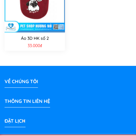
Áo 3D HK số 2
33.000
₫
VỀ CHÚNG TÔI
THÔNG TIN LIÊN HỆ
ĐẶT LỊCH