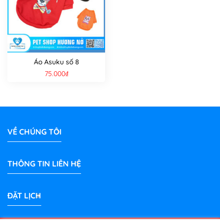
Áo Asuku số 8
75.000
₫
VỀ CHÚNG TÔI
THÔNG TIN LIÊN HỆ
ĐẶT LỊCH