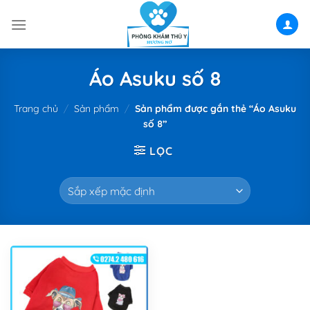
Skip
to
content
Áo Asuku số 8
Trang chủ
/
Sản phẩm
/
Sản phẩm được gắn thẻ “Áo Asuku
số 8”
LỌC