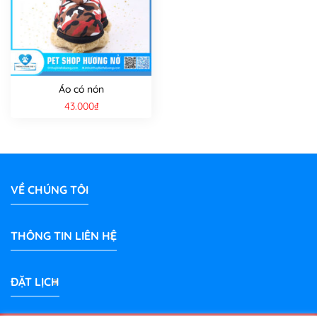
Áo có nón
43.000
₫
VỀ CHÚNG TÔI
THÔNG TIN LIÊN HỆ
ĐẶT LỊCH