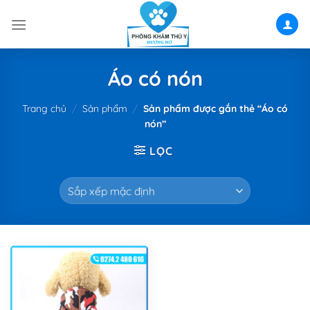
Skip
to
content
Áo có nón
Trang chủ
/
Sản phẩm
/
Sản phẩm được gắn thẻ “Áo có
nón”
LỌC