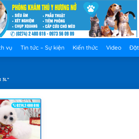
ch vụ
Tin tức – Sự kiện
Kiến thức
Video
Đặt
 3L”