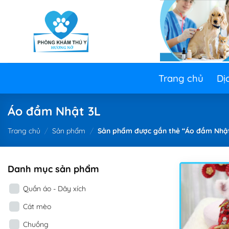
Skip
to
content
Trang chủ
Dị
Áo đầm Nhật 3L
Trang chủ
/
Sản phẩm
/
Sản phẩm được gắn thẻ “Áo đầm Nhật
Danh mục sản phẩm
Quần áo - Dây xích
Cát mèo
Chuồng