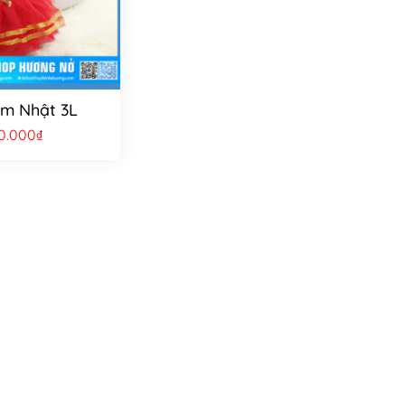
m Nhật 3L
0.000
₫