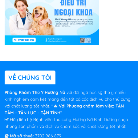
VỀ CHÚNG TÔI
Phòng Khám Thú Y Hương Nở
với đội ngũ bác sỹ thú y nhiều
kinh nghiệm cam kết mang đến tất cả các dịch vụ cho thú cưng
với chất lượng tốt nhất.
“🔥 Với Phương châm làm việc: TẬN
TÂM – TẬN LỰC – TẬN TÌNH”
.
Hãy liên hệ Bệnh viện thú cưng Hương Nở Bình Dương chọn
những sản phẩm và dịch vụ chăm sóc với chất lượng tốt nhất!
Mã số thuế:
3702 986 879