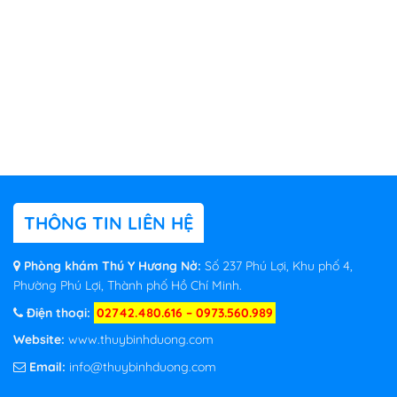
THÔNG TIN LIÊN HỆ
Phòng khám Thú Y Hương Nở:
Số 237 Phú Lợi, Khu phố 4,
Phường Phú Lợi, Thành phố Hồ Chí Minh.
Điện thoại:
02742.480.616 – 0973.560.989
Website:
www.thuybinhduong.com
Email:
info@thuybinhduong.com