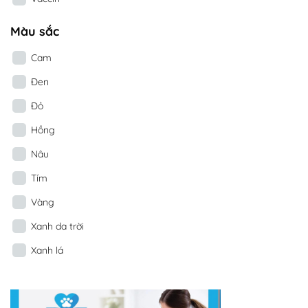
Màu sắc
Cam
Đen
Đỏ
Hồng
Nâu
Tím
Vàng
Xanh da trời
Xanh lá