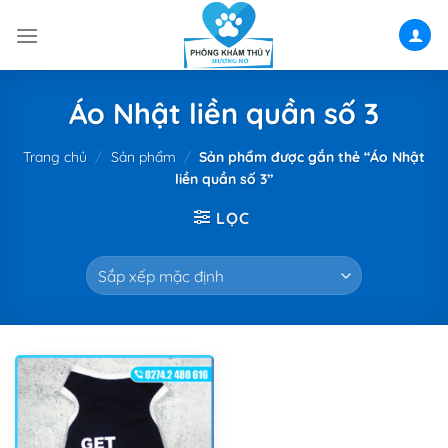
Skip
to
content
Áo Nhật liền quần số 3
Trang chủ
/
Sản phẩm
/
Sản phẩm được gắn thẻ “Áo Nhật
liền quần số 3”
LỌC