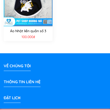
Áo Nhật liền quần số 3
100.000
₫
VỀ CHÚNG TÔI
THÔNG TIN LIÊN HỆ
ĐẶT LỊCH