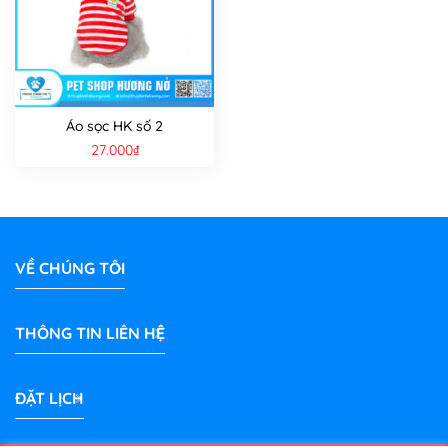
Áo sọc HK số 2
27.000
₫
VỀ CHÚNG TÔI
THÔNG TIN LIÊN HỆ
ĐẶT LỊCH