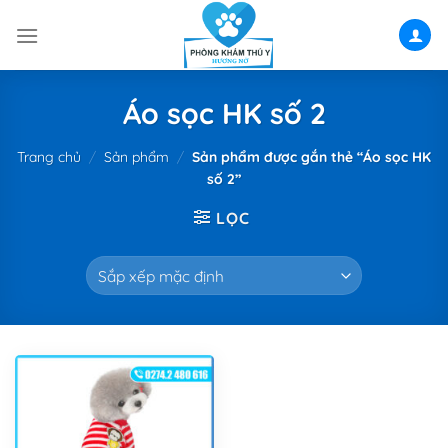
Skip
to
content
Áo sọc HK số 2
Trang chủ
/
Sản phẩm
/
Sản phẩm được gắn thẻ “Áo sọc HK
số 2”
LỌC