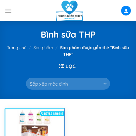
Skip
to
content
Bình sữa THP
Trang chủ
/
Sản phẩm
/
Sản phẩm được gắn thẻ “Bình sữa
THP”
LỌC