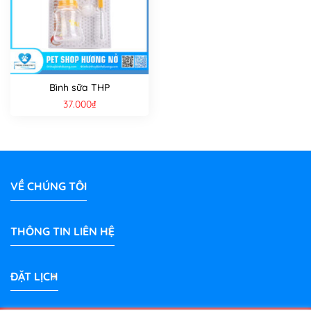
Bình sữa THP
37.000
₫
VỀ CHÚNG TÔI
THÔNG TIN LIÊN HỆ
ĐẶT LỊCH