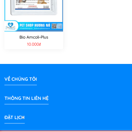
Bio Amcoli-Plus
10.000
₫
VỀ CHÚNG TÔI
THÔNG TIN LIÊN HỆ
ĐẶT LỊCH