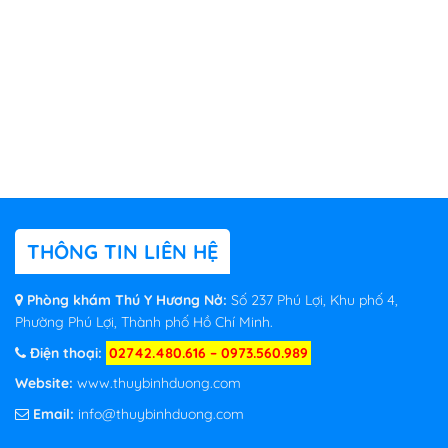
THÔNG TIN LIÊN HỆ
Phòng khám Thú Y Hương Nở:
Số 237 Phú Lợi, Khu phố 4,
Phường Phú Lợi, Thành phố Hồ Chí Minh.
Điện thoại:
02742.480.616 – 0973.560.989
Website:
www.thuybinhduong.com
Email:
info@thuybinhduong.com