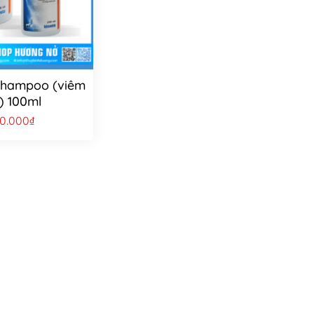
Shampoo (viêm
) 100ml
30.000
₫