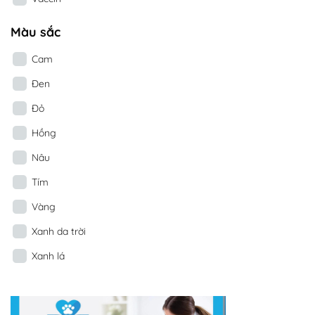
Màu sắc
Cam
Đen
Đỏ
Hồng
Nâu
Tím
Vàng
Xanh da trời
Xanh lá