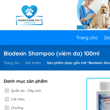
Skip
to
content
Trang chủ
Dị
Biodexin Shampoo (viêm da) 100ml
Trang chủ
/
Sản phẩm
/
Sản phẩm được gắn thẻ “Biodexin Sha
Danh mục sản phẩm
Quần áo - Dây xích
Cát mèo
Chuồng