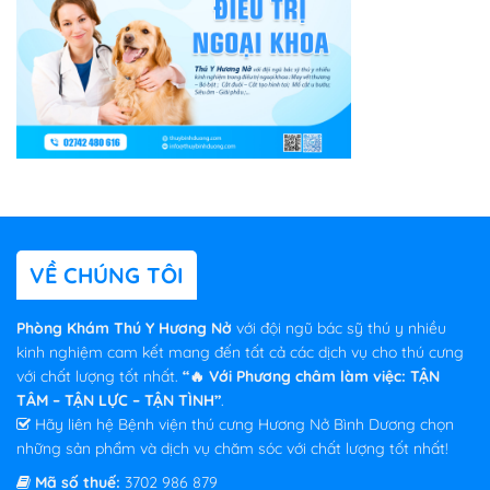
VỀ CHÚNG TÔI
Phòng Khám Thú Y Hương Nở
với đội ngũ bác sỹ thú y nhiều
kinh nghiệm cam kết mang đến tất cả các dịch vụ cho thú cưng
với chất lượng tốt nhất.
“🔥 Với Phương châm làm việc: TẬN
TÂM – TẬN LỰC – TẬN TÌNH”
.
Hãy liên hệ Bệnh viện thú cưng Hương Nở Bình Dương chọn
những sản phẩm và dịch vụ chăm sóc với chất lượng tốt nhất!
Mã số thuế:
3702 986 879