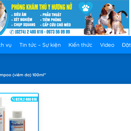
ch vụ
Tin tức – Sự kiện
Kiến thức
Video
Đặt
mpoo (viêm da) 100ml”