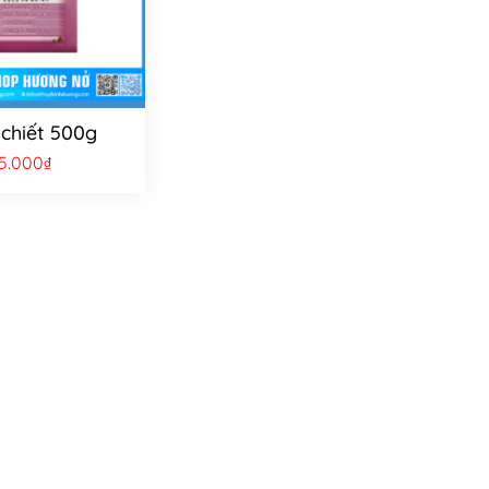
 chiết 500g
5.000
₫