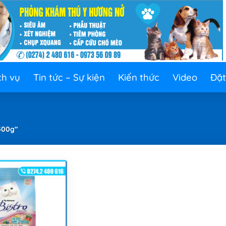
ch vụ
Tin tức – Sự kiện
Kiến thức
Video
Đặt
500g”