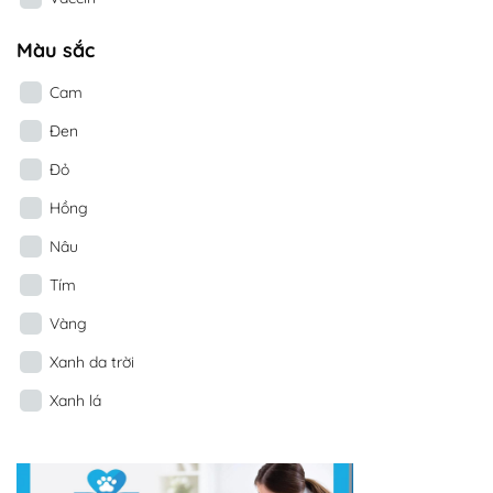
Màu sắc
Cam
Đen
Đỏ
Hồng
Nâu
Tím
Vàng
Xanh da trời
Xanh lá