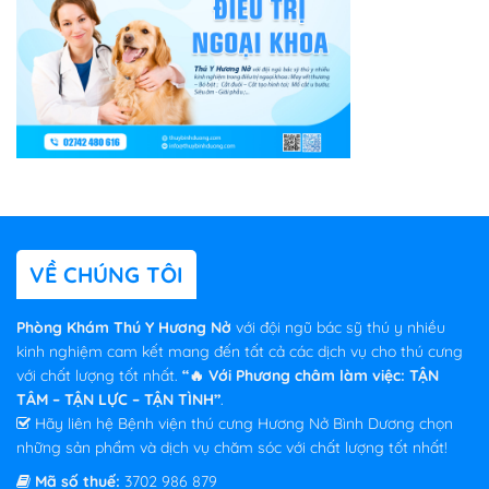
VỀ CHÚNG TÔI
Phòng Khám Thú Y Hương Nở
với đội ngũ bác sỹ thú y nhiều
kinh nghiệm cam kết mang đến tất cả các dịch vụ cho thú cưng
với chất lượng tốt nhất.
“🔥 Với Phương châm làm việc: TẬN
TÂM – TẬN LỰC – TẬN TÌNH”
.
Hãy liên hệ Bệnh viện thú cưng Hương Nở Bình Dương chọn
những sản phẩm và dịch vụ chăm sóc với chất lượng tốt nhất!
Mã số thuế:
3702 986 879