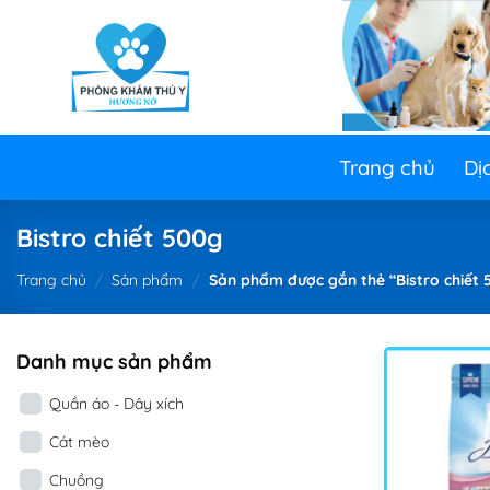
Skip
to
content
Trang chủ
Dị
Bistro chiết 500g
Trang chủ
/
Sản phẩm
/
Sản phẩm được gắn thẻ “Bistro chiết 
Danh mục sản phẩm
Quần áo - Dây xích
Cát mèo
Chuồng