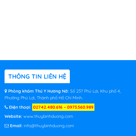
THÔNG TIN LIÊN HỆ
Phòng khám Thú Y Hương Nở:
Số 237 Phú Lợi, Khu phố 4,
Phường Phú Lợi, Thành phố Hồ Chí Minh.
Điện thoại:
02742.480.616 – 0973.560.989
Website:
www.thuybinhduong.com
Email:
info@thuybinhduong.com