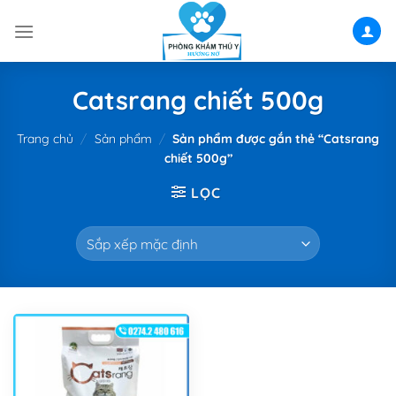
Skip
to
content
Catsrang chiết 500g
Trang chủ
/
Sản phẩm
/
Sản phẩm được gắn thẻ “Catsrang
chiết 500g”
LỌC