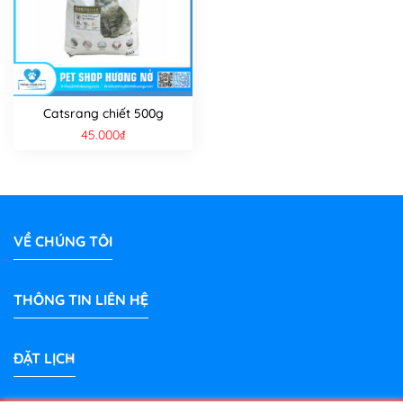
Catsrang chiết 500g
45.000
₫
VỀ CHÚNG TÔI
THÔNG TIN LIÊN HỆ
ĐẶT LỊCH