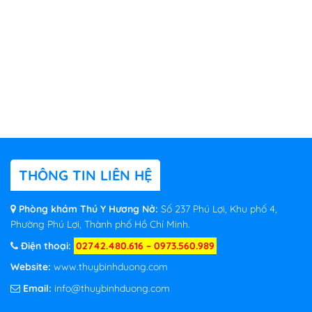
THÔNG TIN LIÊN HỆ
Phòng khám Thú Y Hương Nở:
Số 237 Phú Lợi, Khu phố 4,
Phường Phú Lợi, Thành phố Hồ Chí Minh.
Điện thoại:
02742.480.616 – 0973.560.989
Website:
www.thuybinhduong.com
Email:
info@thuybinhduong.com