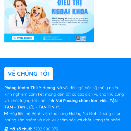
VỀ CHÚNG TÔI
Phòng Khám Thú Y Hương Nở
với đội ngũ bác sỹ thú y nhiều
kinh nghiệm cam kết mang đến tất cả các dịch vụ cho thú cưng
với chất lượng tốt nhất.
“🔥 Với Phương châm làm việc: TẬN
TÂM – TẬN LỰC – TẬN TÌNH”
.
Hãy liên hệ Bệnh viện thú cưng Hương Nở Bình Dương chọn
những sản phẩm và dịch vụ chăm sóc với chất lượng tốt nhất!
Mã số thuế:
3702 986 879