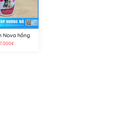
m Nova hồng
7.000
₫