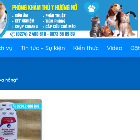
ch vụ
Tin tức – Sự kiện
Kiến thức
Video
Đặt
va hồng”