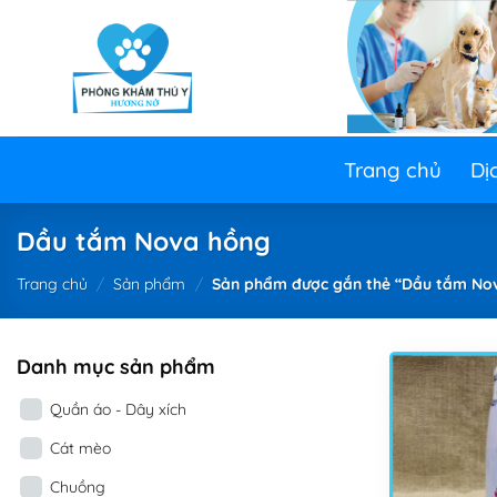
Skip
to
content
Trang chủ
Dị
Dầu tắm Nova hồng
Trang chủ
/
Sản phẩm
/
Sản phẩm được gắn thẻ “Dầu tắm No
Danh mục sản phẩm
Quần áo - Dây xích
Cát mèo
Chuồng