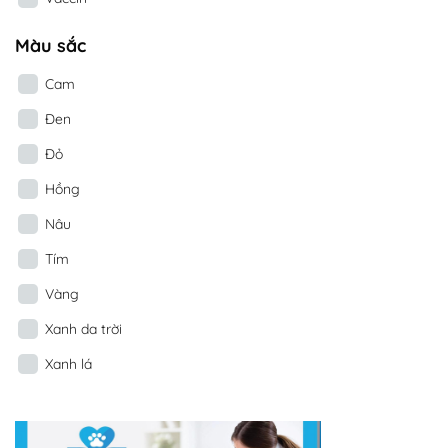
Màu sắc
Cam
Đen
Đỏ
Hồng
Nâu
Tím
Vàng
Xanh da trời
Xanh lá