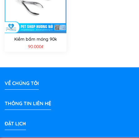
Kiềm bấm móng 90k
90.000
₫
VỀ CHÚNG TÔI
THÔNG TIN LIÊN HỆ
ĐẶT LỊCH