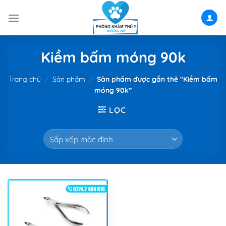
Skip
to
content
Kiềm bấm móng 90k
Trang chủ
/
Sản phẩm
/
Sản phẩm được gắn thẻ “Kiềm bấm
móng 90k”
LỌC