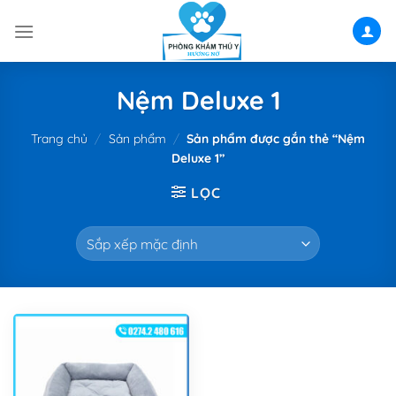
Skip
to
content
Nệm Deluxe 1
Trang chủ
/
Sản phẩm
/
Sản phẩm được gắn thẻ “Nệm
Deluxe 1”
LỌC