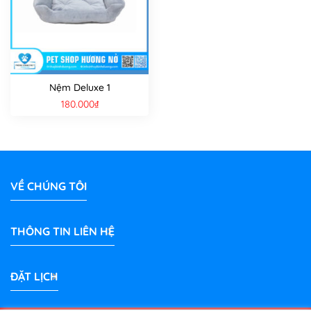
Nệm Deluxe 1
180.000
₫
VỀ CHÚNG TÔI
THÔNG TIN LIÊN HỆ
ĐẶT LỊCH