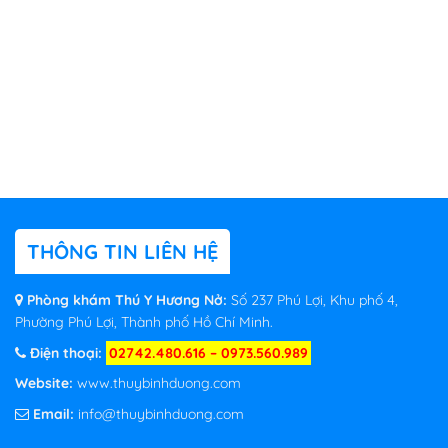
THÔNG TIN LIÊN HỆ
Phòng khám Thú Y Hương Nở:
Số 237 Phú Lợi, Khu phố 4,
Phường Phú Lợi, Thành phố Hồ Chí Minh.
Điện thoại:
02742.480.616 – 0973.560.989
Website:
www.thuybinhduong.com
Email:
info@thuybinhduong.com