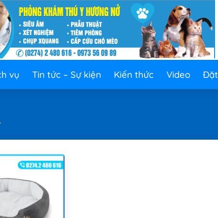
ch vụ
Tin tức – Sự kiện
Kiến thức
Video
Đặt
”