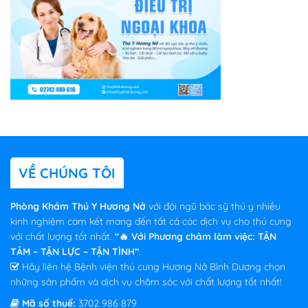
VỀ CHÚNG TÔI
Phòng Khám Thú Y Hương Nở
với đội ngũ bác sỹ thú y nhiều
kinh nghiệm cam kết mang đến tất cả các dịch vụ cho thú cưng
với chất lượng tốt nhất.
“🔥 Với Phương châm làm việc: TẬN
TÂM – TẬN LỰC – TẬN TÌNH”
.
Hãy liên hệ Bệnh viện thú cưng Hương Nở Bình Dương chọn
những sản phẩm và dịch vụ chăm sóc với chất lượng tốt nhất!
Mã số thuế:
3702 986 879