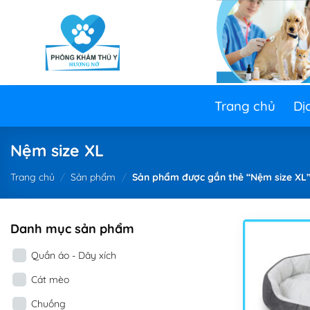
Skip
to
content
Trang chủ
Dị
Nệm size XL
Trang chủ
/
Sản phẩm
/
Sản phẩm được gắn thẻ “Nệm size XL
Danh mục sản phẩm
Quần áo - Dây xích
Cát mèo
Chuồng