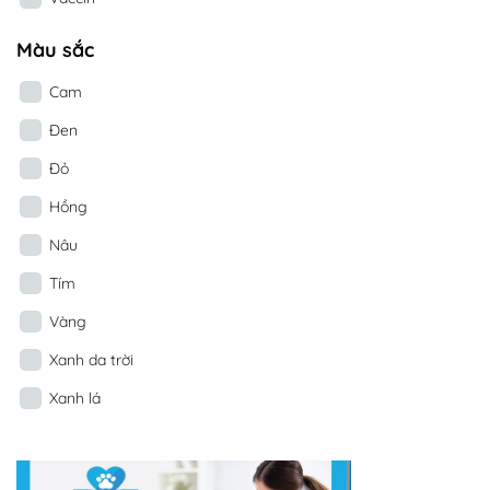
Màu sắc
Cam
Đen
Đỏ
Hồng
Nâu
Tím
Vàng
Xanh da trời
Xanh lá