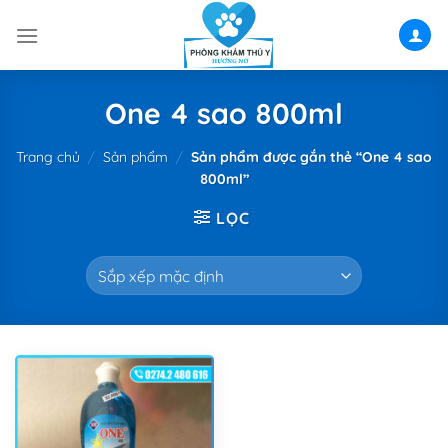
Skip
to
content
One 4 sao 800ml
Trang chủ
/
Sản phẩm
/
Sản phẩm được gắn thẻ “One 4 sao
800ml”
LỌC