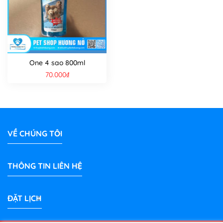
One 4 sao 800ml
70.000
₫
VỀ CHÚNG TÔI
THÔNG TIN LIÊN HỆ
ĐẶT LỊCH