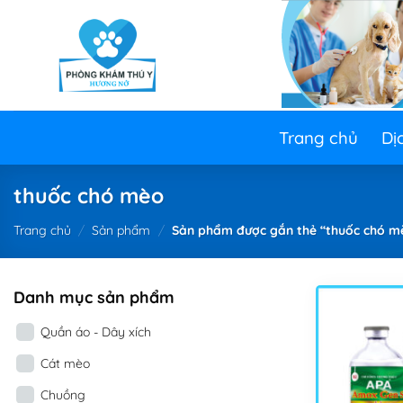
Skip
to
content
Trang chủ
Dị
thuốc chó mèo
Trang chủ
/
Sản phẩm
/
Sản phẩm được gắn thẻ “thuốc chó m
Danh mục sản phẩm
Quần áo - Dây xích
Cát mèo
Chuồng