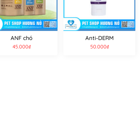
ANF chó
Anti-DERM
45.000
₫
50.000
₫