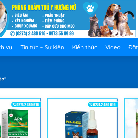
ch vụ
Tin tức – Sự kiện
Kiến thức
Video
Đặt
èo”