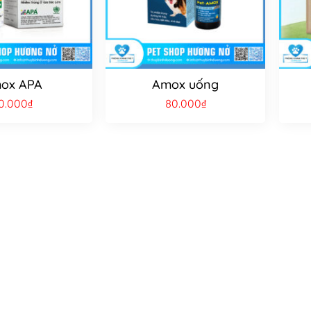
ox APA
Amox uống
0.000
₫
80.000
₫