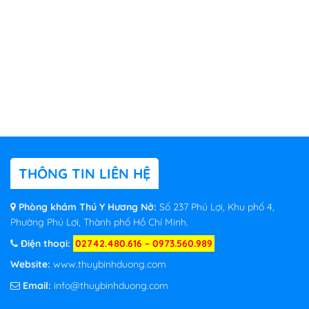
THÔNG TIN LIÊN HỆ
Phòng khám Thú Y Hương Nở:
Số 237 Phú Lợi, Khu phố 4,
Phường Phú Lợi, Thành phố Hồ Chí Minh.
Điện thoại:
02742.480.616 – 0973.560.989
Website:
www.thuybinhduong.com
Email:
info@thuybinhduong.com