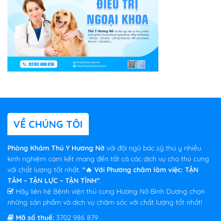
VỀ CHÚNG TÔI
Phòng Khám Thú Y Hương Nở
với đội ngũ bác sỹ thú y nhiều
kinh nghiệm cam kết mang đến tất cả các dịch vụ cho thú cưng
với chất lượng tốt nhất.
“🔥 Với Phương châm làm việc: TẬN
TÂM – TẬN LỰC – TẬN TÌNH”
.
Hãy liên hệ Bệnh viện thú cưng Hương Nở Bình Dương chọn
những sản phẩm và dịch vụ chăm sóc với chất lượng tốt nhất!
Mã số thuế:
3702 986 879