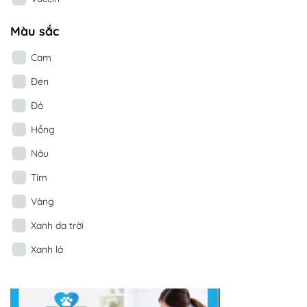
Màu sắc
Cam
Đen
Đỏ
Hồng
Nâu
Tím
Vàng
Xanh da trời
Xanh lá