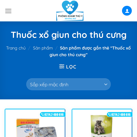
Skip
to
content
Thuốc xổ giun cho thú cưng
Trang chủ
/
Sản phẩm
/
Sản phẩm được gắn thẻ “Thuốc xổ
giun cho thú cưng”
LỌC