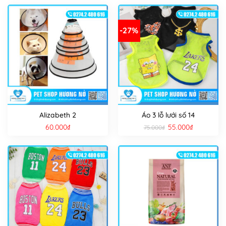
-27%
Alizabeth 2
Áo 3 lỗ lưới số 14
Giá
Giá
60.000
₫
55.000
₫
75.000
₫
gốc
hiện
là:
tại
75.000₫.
là:
55.000₫.