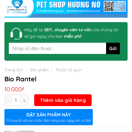
Hãy để lại
SĐT, chuyên viên tư vấn
của chúng tôi
sẽ gọi ngay cho bạn
miễn phí!
Trang chủ
/
Sản phẩm
/
Thuốc xổ giun
Bio Rantel
10.000
₫
Số lượng
Thêm vào giỏ hàng
ĐẶT SẢN PHẨM NÀY
Chúng tôi sẽ xác nhận đơn hàng sau ngay khi có thể