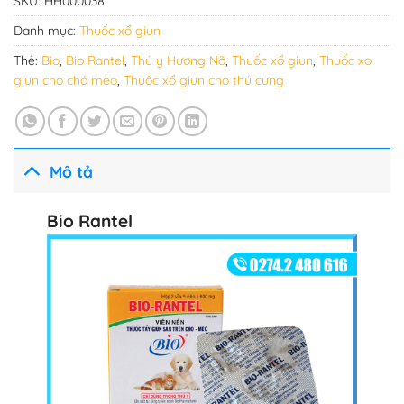
SKU:
HH000038
Danh mục:
Thuốc xổ giun
Thẻ:
Bio
,
Bio Rantel
,
Thú y Hương Nỡ
,
Thuốc xổ giun
,
Thuốc xo
giun cho chó mèo
,
Thuốc xổ giun cho thú cưng
Mô tả
Bio Rantel