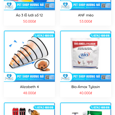
Áo 3 lỗ lưới số 12
ANF mèo
50.000
₫
53.000
₫
Alizabeth 4
Bio-Ámox Tylosin
48.000
₫
40.000
₫