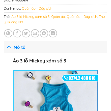
SKU:
HH000414
Danh mục:
Quần áo - Dây xích
Thẻ:
Áo 3 lỗ Mickey xám số 3
,
Quần áo
,
Quần áo - Dây xích
,
Thú
y Hương Nỡ
Mô tả
Áo 3 lỗ Mickey xám số 3