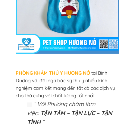
PHÒNG KHÁM THÚ Y HƯƠNG NỞ
tại Bình
Dương với đội ngũ bác sỹ thú y nhiều kinh
nghiệm cam kết mang đến tất cả các dịch vụ
cho thú cưng với chất lượng tốt nhất.
” Với Phương châm làm
việc:
TẬN TÂM – TẬN LỰC – TẬN
TÌNH
“