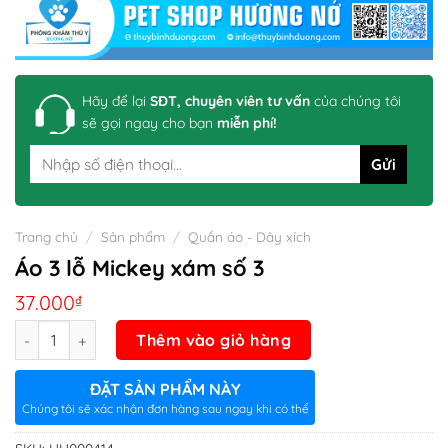
Hãy để lại
SĐT, chuyên viên tư vấn
của chúng tôi
sẽ gọi ngay cho bạn
miễn phí!
Trang chủ
/
Sản phẩm
/
Quần áo - Dây xích
Áo 3 lỗ Mickey xám số 3
37.000
₫
Số lượng
Thêm vào giỏ hàng
ĐẶT SẢN PHẨM NÀY
Chúng tôi sẽ xác nhận đơn hàng sau ngay khi có thể