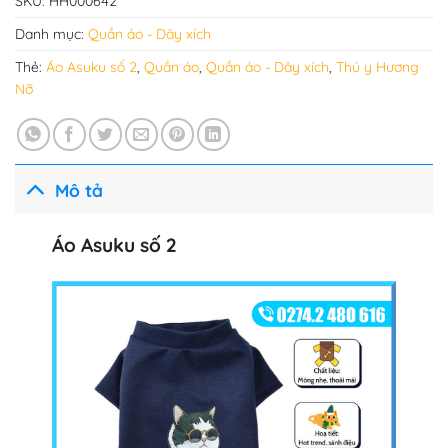
SKU:
HH000642
Danh mục:
Quần áo - Dây xích
Thẻ:
Áo Asuku số 2
,
Quần áo
,
Quần áo - Dây xích
,
Thú y Hương
Nỡ
Mô tả
Áo Asuku số 2