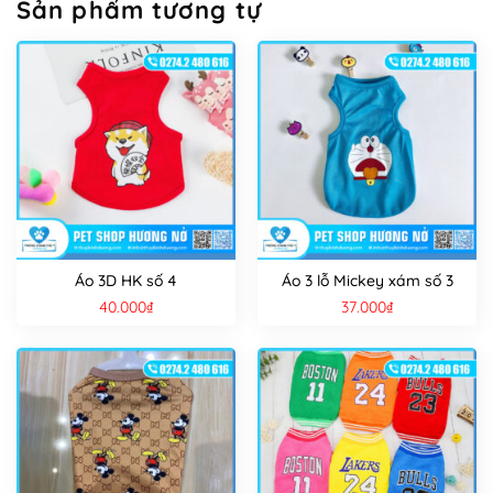
Sản phẩm tương tự
Áo 3D HK số 4
Áo 3 lỗ Mickey xám số 3
40.000
₫
37.000
₫