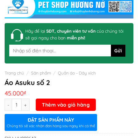
Hãy để lại
SĐT, chuyên viên tư vấn
của chúng tôi
sẽ gọi ngay cho bạn
miễn phí!
Trang chủ
/
Sản phẩm
/
Quần áo - Dây xích
Áo Asuku số 2
45.000
₫
Số lượng
Thêm vào giỏ hàng
ĐẶT SẢN PHẨM NÀY
Chúng tôi sẽ xác nhận đơn hàng sau ngay khi có thể