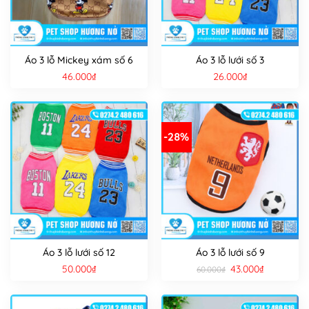
Áo 3 lỗ Mickey xám số 6
Áo 3 lỗ lưới số 3
46.000
₫
26.000
₫
-28%
Áo 3 lỗ lưới số 12
Áo 3 lỗ lưới số 9
Giá
Giá
50.000
₫
43.000
₫
60.000
₫
gốc
hiện
là:
tại
60.000₫.
là:
43.000₫.