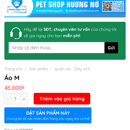
Hãy để lại
SĐT, chuyên viên tư vấn
của chúng tôi
sẽ gọi ngay cho bạn
miễn phí!
Trang chủ
/
Sản phẩm
/
Quần áo - Dây xích
Áo M
45.000
₫
Số lượng
Thêm vào giỏ hàng
ĐẶT SẢN PHẨM NÀY
Chúng tôi sẽ xác nhận đơn hàng sau ngay khi có thể