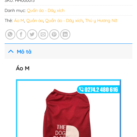
SKU:
HH000013
Danh mục:
Quần áo - Dây xích
Thẻ:
Áo M
,
Quần áo
,
Quần áo - Dây xích
,
Thú y Hương Nỡ
Mô tả
Áo M