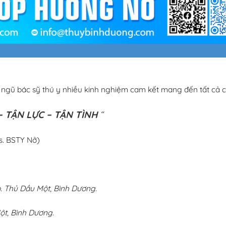
i ngũ bác sỹ thú y nhiều kinh nghiệm cam kết mang đến tất cả c
 TẬN LỰC – TẬN TÌNH
“
s. BSTY Nở)
 Thủ Dầu Một, Bình Dương.
ột, Bình Dương.