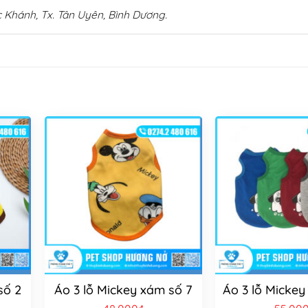
 Khánh, Tx. Tân Uyên, Bình Dương.
số 2
Áo 3 lỗ Mickey xám số 7
Áo 3 lỗ Mickey