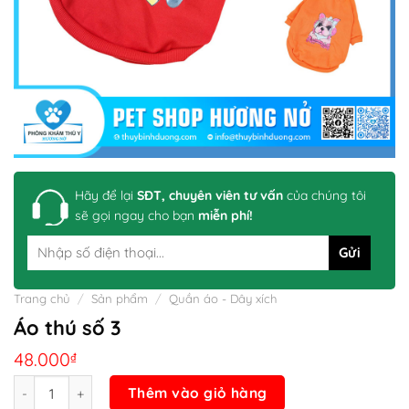
Hãy để lại
SĐT, chuyên viên tư vấn
của chúng tôi
sẽ gọi ngay cho bạn
miễn phí!
Trang chủ
/
Sản phẩm
/
Quần áo - Dây xích
Áo thú số 3
48.000
₫
Số lượng
Thêm vào giỏ hàng