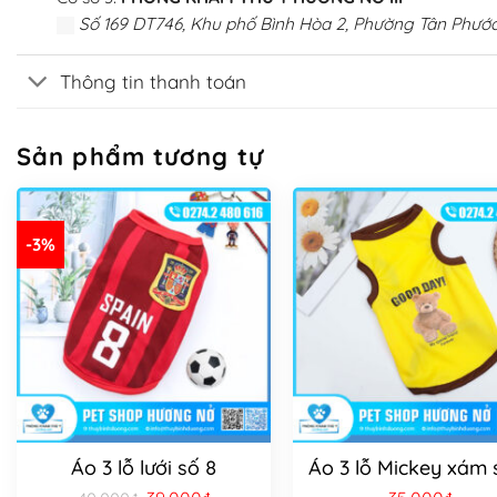
Số 169 DT746, Khu phố Bình Hòa 2, Phường Tân Phước
Thông tin thanh toán
Sản phẩm tương tự
-3%
Áo 3 lỗ lưới số 8
Áo 3 lỗ Mickey xám 
Giá
Giá