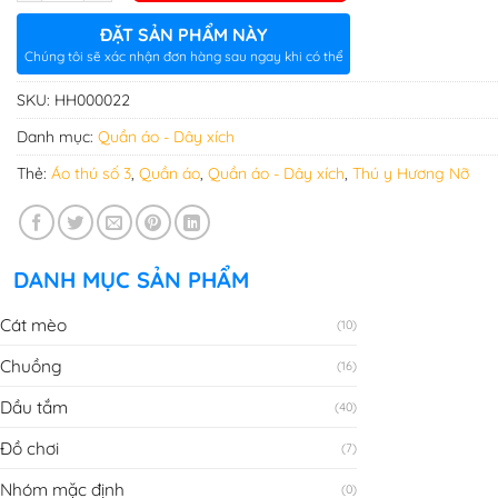
ĐẶT SẢN PHẨM NÀY
Chúng tôi sẽ xác nhận đơn hàng sau ngay khi có thể
SKU:
HH000022
Danh mục:
Quần áo - Dây xích
Thẻ:
Áo thú số 3
,
Quần áo
,
Quần áo - Dây xích
,
Thú y Hương Nỡ
DANH MỤC SẢN PHẨM
Cát mèo
(10)
Chuồng
(16)
Dầu tắm
(40)
Đồ chơi
(7)
Nhóm mặc định
(0)