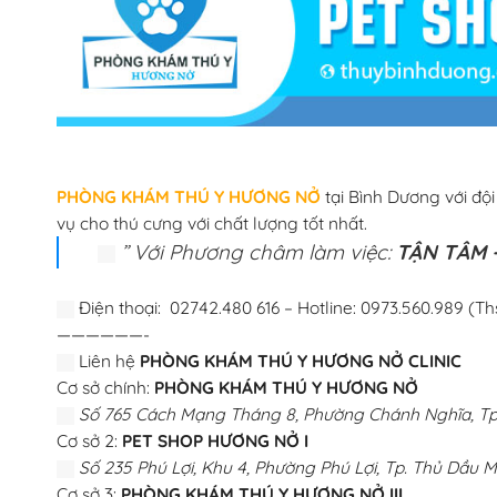
PHÒNG KHÁM THÚ Y HƯƠNG NỞ
tại Bình Dương với độ
vụ cho thú cưng với chất lượng tốt nhất.
” Với Phương châm làm việc:
TẬN TÂM –
Điện thoại: 02742.480 616 – Hotline: 0973.560.989 (Th
——————-
Liên hệ
PHÒNG KHÁM THÚ Y HƯƠNG NỞ CLINIC
Cơ sở chính:
PHÒNG KHÁM THÚ Y HƯƠNG NỞ
Số 765 Cách Mạng Tháng 8, Phường Chánh Nghĩa, Tp.
Cơ sở 2:
PET SHOP HƯƠNG NỞ I
Số 235 Phú Lợi, Khu 4, Phường Phú Lợi, Tp. Thủ Dầu M
Cơ sở 3:
PHÒNG KHÁM THÚ Y HƯƠNG NỞ III