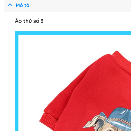
Mô tả
Áo thú số 3