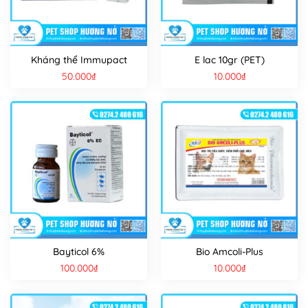
Kháng thể Immupact
E lac 10gr (PET)
50.000
₫
10.000
₫
Bayticol 6%
Bio Amcoli-Plus
100.000
₫
10.000
₫