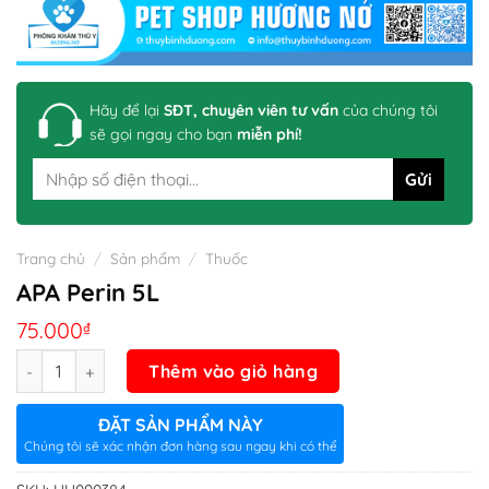
Hãy để lại
SĐT, chuyên viên tư vấn
của chúng tôi
sẽ gọi ngay cho bạn
miễn phí!
Trang chủ
/
Sản phẩm
/
Thuốc
APA Perin 5L
75.000
₫
Số lượng
Thêm vào giỏ hàng
ĐẶT SẢN PHẨM NÀY
Chúng tôi sẽ xác nhận đơn hàng sau ngay khi có thể