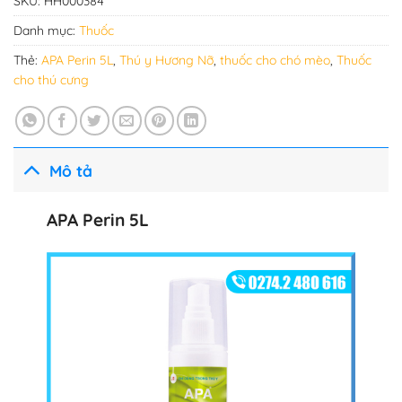
SKU:
HH000384
Danh mục:
Thuốc
Thẻ:
APA Perin 5L
,
Thú y Hương Nỡ
,
thuốc cho chó mèo
,
Thuốc
cho thú cưng
Mô tả
APA Perin 5L