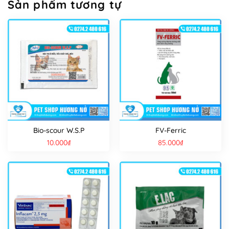
Sản phẩm tương tự
Bio-scour W.S.P
FV-Ferric
10.000
₫
85.000
₫