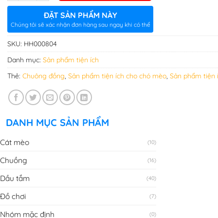
ĐẶT SẢN PHẨM NÀY
Chúng tôi sẽ xác nhận đơn hàng sau ngay khi có thể
SKU:
HH000804
Danh mục:
Sản phẩm tiện ích
Thẻ:
Chuông đồng
,
Sản phẩm tiện ích cho chó mèo
,
Sản phẩm tiện 
DANH MỤC SẢN PHẨM
Cát mèo
(10)
Chuồng
(16)
Dầu tắm
(40)
Đồ chơi
(7)
Nhóm mặc định
(0)