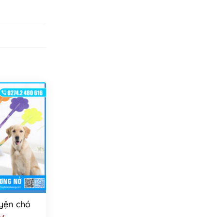
yện chó