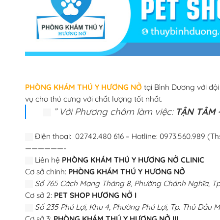
PHÒNG KHÁM THÚ Y HƯƠNG NỞ
tại Bình Dương với độ
vụ cho thú cưng với chất lượng tốt nhất.
” Với Phương châm làm việc:
TẬN TÂM –
Điện thoại: 02742.480 616 – Hotline: 0973.560.989 (Th
——————-
Liên hệ
PHÒNG KHÁM THÚ Y HƯƠNG NỞ CLINIC
Cơ sở chính:
PHÒNG KHÁM THÚ Y HƯƠNG NỞ
Số 765 Cách Mạng Tháng 8, Phường Chánh Nghĩa, Tp.
Cơ sở 2:
PET SHOP HƯƠNG NỞ I
Số 235 Phú Lợi, Khu 4, Phường Phú Lợi, Tp. Thủ Dầu M
Cơ sở 3:
PHÒNG KHÁM THÚ Y HƯƠNG NỞ III