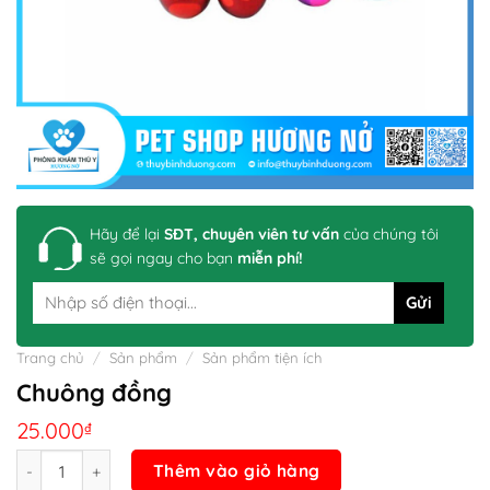
Hãy để lại
SĐT, chuyên viên tư vấn
của chúng tôi
sẽ gọi ngay cho bạn
miễn phí!
Trang chủ
/
Sản phẩm
/
Sản phẩm tiện ích
Chuông đồng
25.000
₫
Số lượng
Thêm vào giỏ hàng