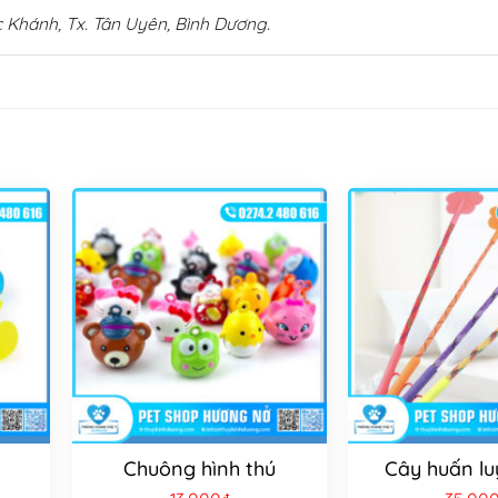
 Khánh, Tx. Tân Uyên, Bình Dương.
Chuông hình thú
Cây huấn lu