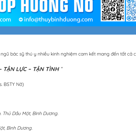
i ngũ bác sỹ thú y nhiều kinh nghiệm cam kết mang đến tất cả c
 TẬN LỰC – TẬN TÌNH
“
s. BSTY Nở)
 Thủ Dầu Một, Bình Dương.
ột, Bình Dương.