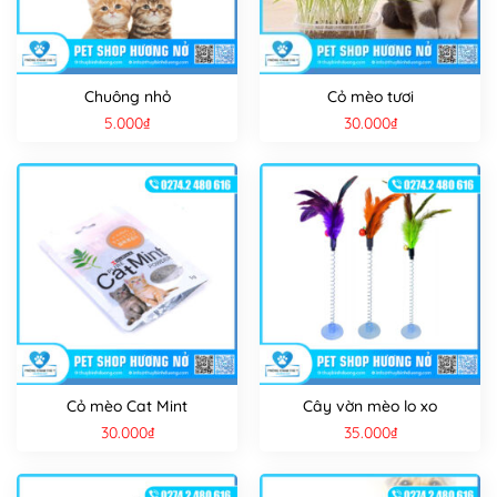
Chuông nhỏ
Cỏ mèo tươi
5.000
₫
30.000
₫
Cỏ mèo Cat Mint
Cây vờn mèo lo xo
30.000
₫
35.000
₫