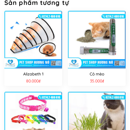
Sản phẩm tương tự
Alizabeth 1
Cỏ mèo
80.000
₫
35.000
₫