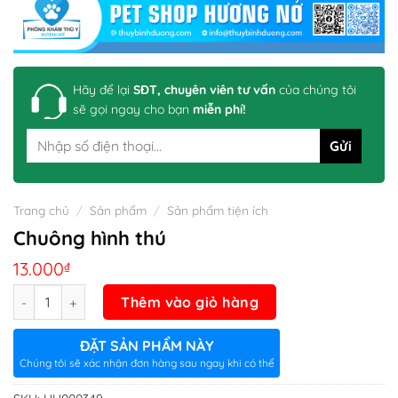
Hãy để lại
SĐT, chuyên viên tư vấn
của chúng tôi
sẽ gọi ngay cho bạn
miễn phí!
Trang chủ
/
Sản phẩm
/
Sản phẩm tiện ích
Chuông hình thú
13.000
₫
Số lượng
Thêm vào giỏ hàng
ĐẶT SẢN PHẨM NÀY
Chúng tôi sẽ xác nhận đơn hàng sau ngay khi có thể