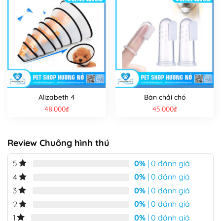
Alizabeth 4
Bàn chải chó
48.000
₫
45.000
₫
Review Chuông hình thú
0%
| 0 đánh giá
5
0%
| 0 đánh giá
4
0%
| 0 đánh giá
3
0%
| 0 đánh giá
2
0%
| 0 đánh giá
1