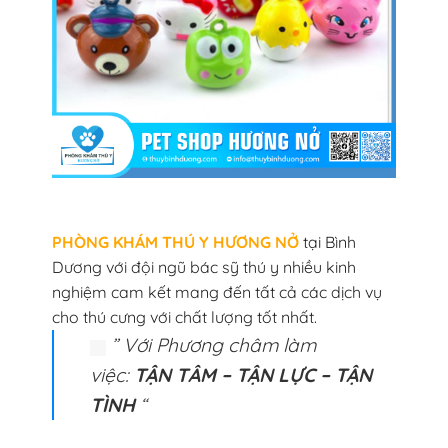
PHÒNG KHÁM THÚ Y HƯƠNG NỞ
tại Bình
Dương với đội ngũ bác sỹ thú y nhiều kinh
nghiệm cam kết mang đến tất cả các dịch vụ
cho thú cưng với chất lượng tốt nhất.
” Với Phương châm làm
việc:
TẬN TÂM – TẬN LỰC – TẬN
TÌNH
“