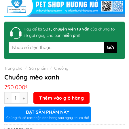
Hãy để lại
SĐT, chuyên viên tư vấn
của chúng tôi
sẽ gọi ngay cho bạn
miễn phí!
Trang chủ
/
Sản phẩm
/
Chuồng
Chuồng mèo xanh
750.000
₫
Số lượng
Thêm vào giỏ hàng
ĐẶT SẢN PHẨM NÀY
Chúng tôi sẽ xác nhận đơn hàng sau ngay khi có thể