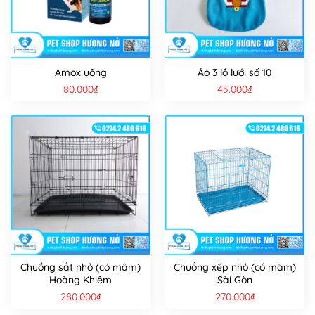
Amox uống
Áo 3 lỗ lưới số 10
80.000
₫
45.000
₫
Chuồng sắt nhỏ (có mâm)
Chuồng xếp nhỏ (có mâm)
Hoàng Khiêm
Sài Gòn
280.000
₫
270.000
₫