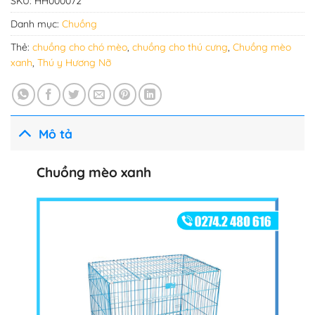
SKU:
HH000072
Danh mục:
Chuồng
Thẻ:
chuồng cho chó mèo
,
chuồng cho thú cưng
,
Chuồng mèo
xanh
,
Thú y Hương Nỡ
Mô tả
Chuồng mèo xanh