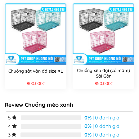
Chuồng xếp đại (có mâm)
Chuồng sắt vân đá size XL
Sài Gòn
800.000
₫
850.000
₫
Review Chuồng mèo xanh
0%
| 0 đánh giá
5
0%
| 0 đánh giá
4
0%
| 0 đánh giá
3