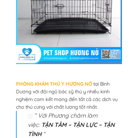
PHÒNG KHÁM THÚ Y HƯƠNG NỞ
tại Bình
Dương với đội ngũ bác sỹ thú y nhiều kinh
nghiệm cam kết mang đến tất cả các dịch vụ
cho thú cưng với chất lượng tốt nhất.
” Với Phương châm làm
việc:
TẬN TÂM – TẬN LỰC – TẬN
TÌNH
“