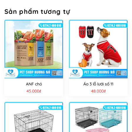
Sản phẩm tương tự
ANF chó
Áo 3 lỗ lưới số 11
45.000
₫
48.000
₫