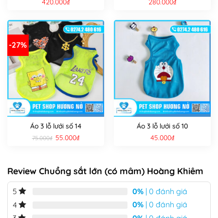
420.000
₫
280.000
₫
-27%
Áo 3 lỗ lưới số 14
Áo 3 lỗ lưới số 10
Giá
Giá
55.000
₫
45.000
₫
75.000
₫
gốc
hiện
là:
tại
75.000₫.
là:
55.000₫.
Review Chuồng sắt lớn (có mâm) Hoàng Khiêm
0%
| 0 đánh giá
5
0%
| 0 đánh giá
4
0%
| 0 đánh giá