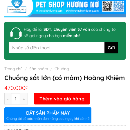
Hãy để lại
SĐT, chuyên viên tư vấn
của chúng tôi
sẽ gọi ngay cho bạn
miễn phí!
Trang chủ
/
Sản phẩm
/
Chuồng
Chuồng sắt lớn (có mâm) Hoàng Khiêm
470.000
₫
Số lượng
Thêm vào giỏ hàng
ĐẶT SẢN PHẨM NÀY
Chúng tôi sẽ xác nhận đơn hàng sau ngay khi có thể