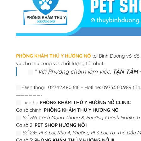
PHÒNG KHÁM THÚ Y HƯƠNG NỞ
tại Bình Dương với độ
vụ cho thú cưng với chất lượng tốt nhất.
” Với Phương châm làm việc:
TẬN TÂM –
Điện thoại: 02742.480 616 – Hotline: 0973.560.989 (Th
——————-
Liên hệ
PHÒNG KHÁM THÚ Y HƯƠNG NỞ CLINIC
Cơ sở chính:
PHÒNG KHÁM THÚ Y HƯƠNG NỞ
Số 765 Cách Mạng Tháng 8, Phường Chánh Nghĩa, Tp.
Cơ sở 2:
PET SHOP HƯƠNG NỞ I
Số 235 Phú Lợi, Khu 4, Phường Phú Lợi, Tp. Thủ Dầu M
Cơ sở 3:
PHÒNG KHÁM THÚ Y HƯƠNG NỞ III