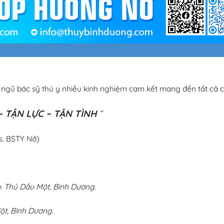
i ngũ bác sỹ thú y nhiều kinh nghiệm cam kết mang đến tất cả c
 TẬN LỰC – TẬN TÌNH
“
s. BSTY Nở)
 Thủ Dầu Một, Bình Dương.
ột, Bình Dương.