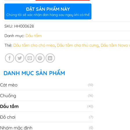
ĐẶT SẢN PHẨM NÀY
Chúng tôi sẽ xác nhận đơn hàng sau ngay khi có thể
SKU:
HH000628
Danh mục:
Dầu tắm
Thẻ:
Dầu tắm cho chó mèo
,
Dầu tắm cho thú cưng
,
Dầu tắm Nova 
DANH MỤC SẢN PHẨM
Cát mèo
(10)
Chuồng
(16)
Dầu tắm
(40)
Đồ chơi
(7)
Nhóm mặc định
(0)