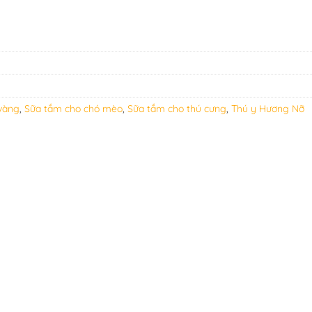
vàng
,
Sữa tắm cho chó mèo
,
Sữa tắm cho thú cưng
,
Thú y Hương Nỡ