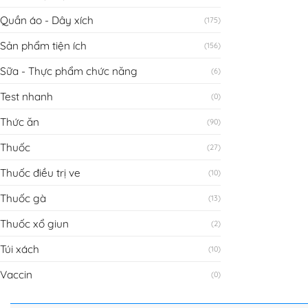
Quần áo - Dây xích
(175)
Sản phẩm tiện ích
(156)
Sữa - Thực phẩm chức năng
(6)
Test nhanh
(0)
Thức ăn
(90)
Thuốc
(27)
Thuốc điều trị ve
(10)
Thuốc gà
(13)
Thuốc xổ giun
(2)
Túi xách
(10)
Vaccin
(0)