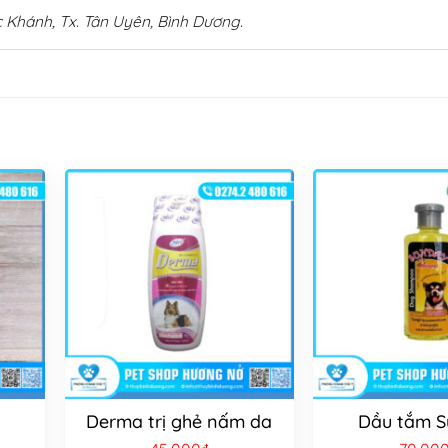
 Khánh, Tx. Tân Uyên, Bình Dương.
Derma trị ghẻ nấm da
Dầu tắm 