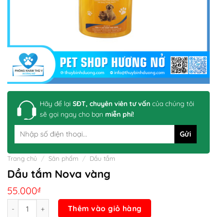
Hãy để lại
SĐT, chuyên viên tư vấn
của chúng tôi
sẽ gọi ngay cho bạn
miễn phí!
Trang chủ
/
Sản phẩm
/
Dầu tắm
Dầu tắm Nova vàng
55.000
₫
Số lượng
Thêm vào giỏ hàng