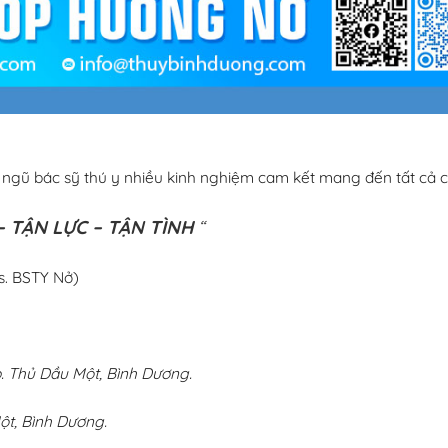
i ngũ bác sỹ thú y nhiều kinh nghiệm cam kết mang đến tất cả c
 TẬN LỰC – TẬN TÌNH
“
s. BSTY Nở)
 Thủ Dầu Một, Bình Dương.
ột, Bình Dương.