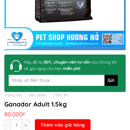
Hãy để lại
SĐT, chuyên viên tư vấn
của chúng tôi
sẽ gọi ngay cho bạn
miễn phí!
Trang chủ
/
Sản phẩm
/
Thức ăn
Ganador Adult 1.5kg
80.000
₫
Số lượng
Thêm vào giỏ hàng