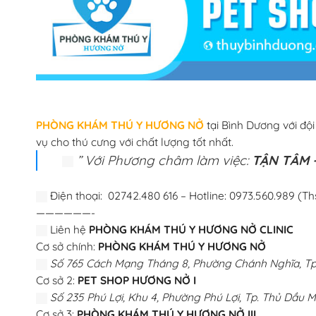
PHÒNG KHÁM THÚ Y HƯƠNG NỞ
tại Bình Dương với độ
vụ cho thú cưng với chất lượng tốt nhất.
” Với Phương châm làm việc:
TẬN TÂM –
Điện thoại: 02742.480 616 – Hotline: 0973.560.989 (Th
——————-
Liên hệ
PHÒNG KHÁM THÚ Y HƯƠNG NỞ CLINIC
Cơ sở chính:
PHÒNG KHÁM THÚ Y HƯƠNG NỞ
Số 765 Cách Mạng Tháng 8, Phường Chánh Nghĩa, Tp.
Cơ sở 2:
PET SHOP HƯƠNG NỞ I
Số 235 Phú Lợi, Khu 4, Phường Phú Lợi, Tp. Thủ Dầu M
Cơ sở 3:
PHÒNG KHÁM THÚ Y HƯƠNG NỞ III