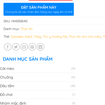
ĐẶT SẢN PHẨM NÀY
Chúng tôi sẽ xác nhận đơn hàng sau ngay khi có thể
SKU:
HH000640
Danh mục:
Thức ăn
Thẻ:
Ganador Adult 1.5kg
,
Thú y Hương Nỡ
,
Thức ăn cho chó mèo
,
T
DANH MỤC SẢN PHẨM
Cát mèo
(10)
Chuồng
(16)
Dầu tắm
(40)
Đồ chơi
(7)
Nhóm mặc định
(0)