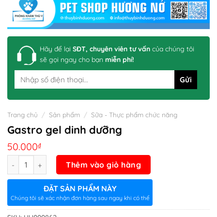
Hãy để lại
SĐT, chuyên viên tư vấn
của chúng tôi
sẽ gọi ngay cho bạn
miễn phí!
Trang chủ
/
Sản phẩm
/
Sữa - Thực phẩm chức năng
Gastro gel dinh dưỡng
50.000
₫
Số lượng
Thêm vào giỏ hàng
ĐẶT SẢN PHẨM NÀY
Chúng tôi sẽ xác nhận đơn hàng sau ngay khi có thể