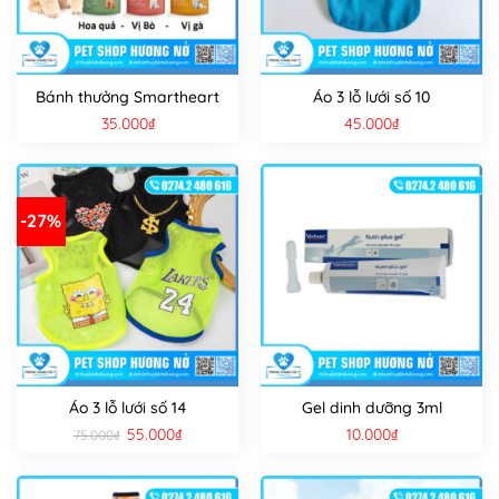
Bánh thưởng Smartheart
Áo 3 lỗ lưới số 10
35.000
₫
45.000
₫
-27%
Áo 3 lỗ lưới số 14
Gel dinh dưỡng 3ml
Giá
Giá
55.000
₫
10.000
₫
75.000
₫
gốc
hiện
là:
tại
75.000₫.
là:
55.000₫.