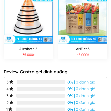
Alizabeth 6
ANF chó
35.000
₫
45.000
₫
Review Gastro gel dinh dưỡng
0%
| 0 đánh giá
5
0%
| 0 đánh giá
4
0%
| 0 đánh giá
3
0%
| 0 đánh giá
2
0%
| 0 đánh giá
1