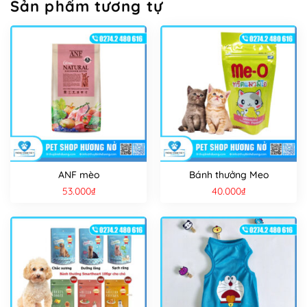
Sản phẩm tương tự
ANF mèo
Bánh thưởng Meo
53.000
₫
40.000
₫