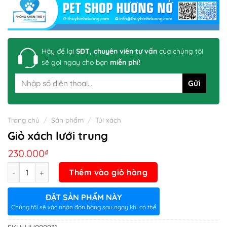
Hãy để lại
SĐT, chuyên viên tư vấn
của chúng tôi
sẽ gọi ngay cho bạn
miễn phí!
Trang chủ
/
Sản phẩm
/
Túi xách
Giỏ xách lưới trung
230.000
₫
Số lượng
Thêm vào giỏ hàng
ĐẶT SẢN PHẨM NÀY
Chúng tôi sẽ xác nhận đơn hàng sau ngay khi có thể