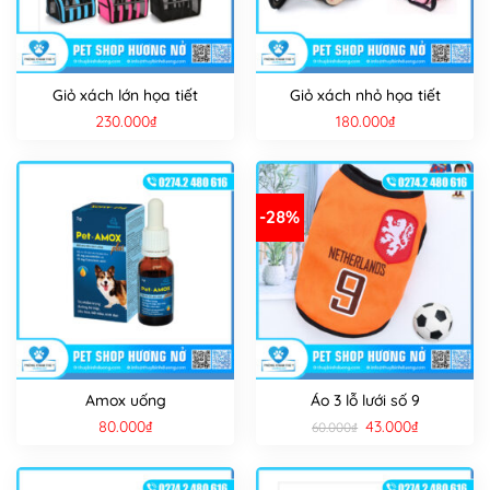
Giỏ xách lớn họa tiết
Giỏ xách nhỏ họa tiết
230.000
₫
180.000
₫
-28%
Amox uống
Áo 3 lỗ lưới số 9
Giá
Giá
80.000
₫
43.000
₫
60.000
₫
gốc
hiện
là:
tại
60.000₫.
là:
43.000₫.