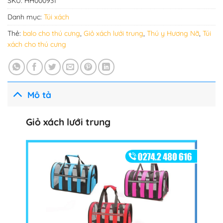
SKU:
HH000931
Danh mục:
Túi xách
Thẻ:
balo cho thú cưng
,
Giỏ xách lưới trung
,
Thú y Hương Nỡ
,
Túi
xách cho thú cưng
Mô tả
Giỏ xách lưới trung