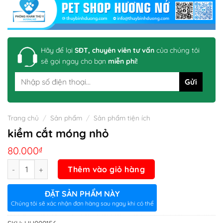
Hãy để lại
SĐT, chuyên viên tư vấn
của chúng tôi
sẽ gọi ngay cho bạn
miễn phí!
Trang chủ
/
Sản phẩm
/
Sản phẩm tiện ích
kiềm cắt móng nhỏ
80.000
₫
Số lượng
Thêm vào giỏ hàng
ĐẶT SẢN PHẨM NÀY
Chúng tôi sẽ xác nhận đơn hàng sau ngay khi có thể