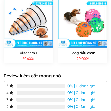
Alizabeth 1
Bóng dấu chân
80.000
₫
20.000
₫
Review kiềm cắt móng nhỏ
0%
| 0 đánh giá
5
0%
| 0 đánh giá
4
0%
| 0 đánh giá
3
0%
| 0 đánh giá
2