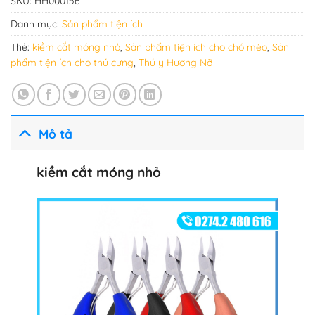
SKU:
HH000156
Danh mục:
Sản phẩm tiện ích
Thẻ:
kiềm cắt móng nhỏ
,
Sản phẩm tiện ích cho chó mèo
,
Sản
phẩm tiện ích cho thú cưng
,
Thú y Hương Nỡ
Mô tả
kiềm cắt móng nhỏ