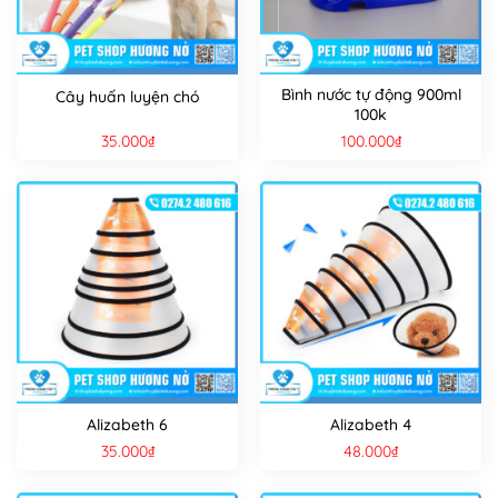
Bình nước tự động 900ml
Cây huấn luyện chó
100k
35.000
₫
100.000
₫
Alizabeth 6
Alizabeth 4
35.000
₫
48.000
₫