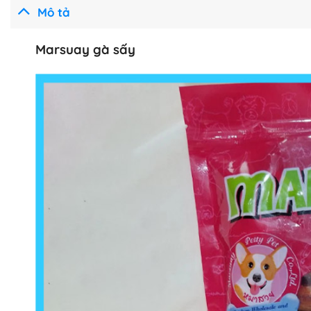
Mô tả
Marsuay gà sấy