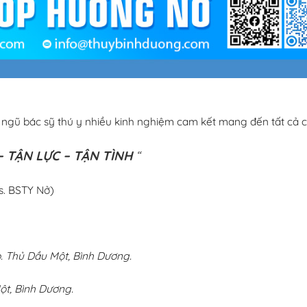
i ngũ bác sỹ thú y nhiều kinh nghiệm cam kết mang đến tất cả c
 TẬN LỰC – TẬN TÌNH
“
s. BSTY Nở)
 Thủ Dầu Một, Bình Dương.
ột, Bình Dương.