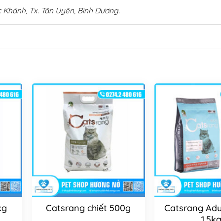
 Khánh, Tx. Tân Uyên, Bình Dương.
kg
Catsrang chiết 500g
Catsrang Adu
1.5k