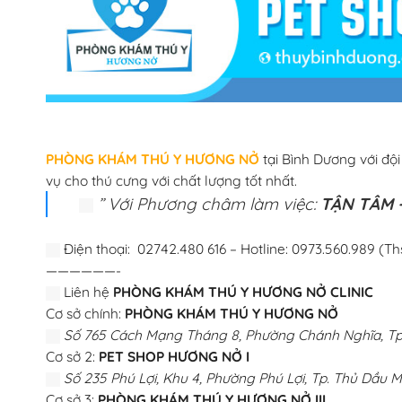
PHÒNG KHÁM THÚ Y HƯƠNG NỞ
tại Bình Dương với độ
vụ cho thú cưng với chất lượng tốt nhất.
” Với Phương châm làm việc:
TẬN TÂM –
Điện thoại: 02742.480 616 – Hotline: 0973.560.989 (Th
——————-
Liên hệ
PHÒNG KHÁM THÚ Y HƯƠNG NỞ CLINIC
Cơ sở chính:
PHÒNG KHÁM THÚ Y HƯƠNG NỞ
Số 765 Cách Mạng Tháng 8, Phường Chánh Nghĩa, Tp.
Cơ sở 2:
PET SHOP HƯƠNG NỞ I
Số 235 Phú Lợi, Khu 4, Phường Phú Lợi, Tp. Thủ Dầu M
Cơ sở 3:
PHÒNG KHÁM THÚ Y HƯƠNG NỞ III