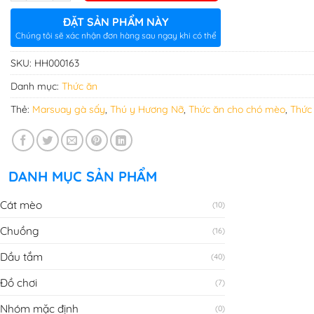
ĐẶT SẢN PHẨM NÀY
Chúng tôi sẽ xác nhận đơn hàng sau ngay khi có thể
SKU:
HH000163
Danh mục:
Thức ăn
Thẻ:
Marsuay gà sấy
,
Thú y Hương Nỡ
,
Thức ăn cho chó mèo
,
Thức
DANH MỤC SẢN PHẨM
Cát mèo
(10)
Chuồng
(16)
Dầu tắm
(40)
Đồ chơi
(7)
Nhóm mặc định
(0)