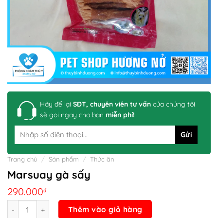
Hãy để lại
SĐT, chuyên viên tư vấn
của chúng tôi
sẽ gọi ngay cho bạn
miễn phí!
Trang chủ
/
Sản phẩm
/
Thức ăn
Marsuay gà sấy
290.000
₫
Số lượng
Thêm vào giỏ hàng