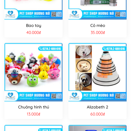
Bao tay
Cỏ mèo
40.000
₫
35.000
₫
Chuông hình thú
Alizabeth 2
13.000
₫
60.000
₫