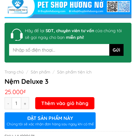
Hãy để lại
SĐT, chuyên viên tư vấn
của chúng tôi
sẽ gọi ngay cho bạn
miễn phí!
Trang chủ
/
Sản phẩm
/
Sản phẩm tiện ích
Nệm Deluxe 3
25.000
₫
Số lượng
Thêm vào giỏ hàng
ĐẶT SẢN PHẨM NÀY
Chúng tôi sẽ xác nhận đơn hàng sau ngay khi có thể