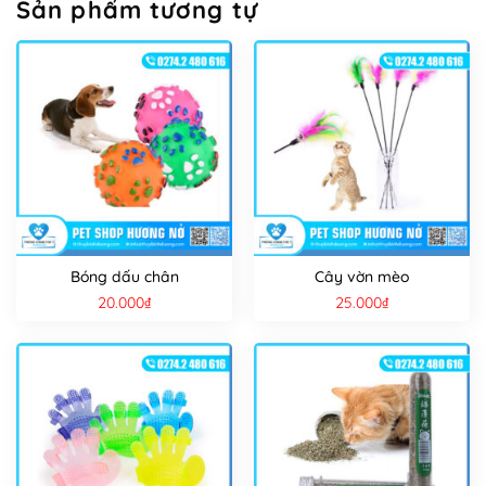
Sản phẩm tương tự
Bóng dấu chân
Cây vờn mèo
20.000
₫
25.000
₫