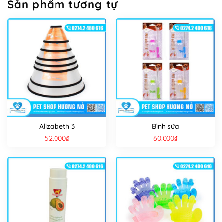
Sản phẩm tương tự
Alizabeth 3
Bình sữa
52.000
₫
60.000
₫