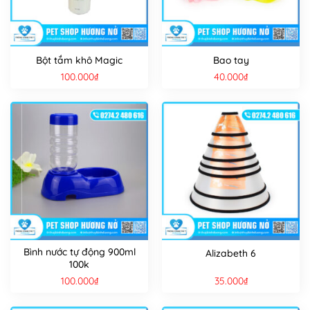
Bột tắm khô Magic
Bao tay
100.000
₫
40.000
₫
Bình nước tự động 900ml
Alizabeth 6
100k
100.000
₫
35.000
₫