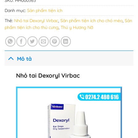
SKU:
HH000563
Danh mục:
Sản phẩm tiện ích
Thẻ:
Nhỏ tai Dexoryl Virbac
,
Sản phẩm tiện ích cho chó mèo
,
Sản
phẩm tiện ích cho thú cưng
,
Thú y Hương Nỡ
Mô tả
Nhỏ tai Dexoryl Virbac