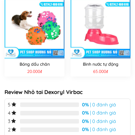
Bóng dấu chân
Bình nước tự động
20.000
₫
65.000
₫
Review Nhỏ tai Dexoryl Virbac
0%
| 0 đánh giá
5
0%
| 0 đánh giá
4
0%
| 0 đánh giá
3
0%
| 0 đánh giá
2