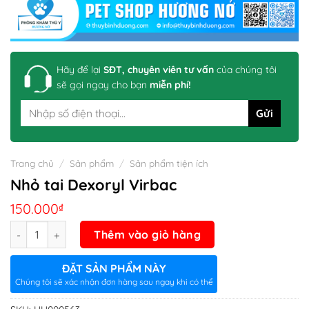
Hãy để lại
SĐT, chuyên viên tư vấn
của chúng tôi
sẽ gọi ngay cho bạn
miễn phí!
Trang chủ
/
Sản phẩm
/
Sản phẩm tiện ích
Nhỏ tai Dexoryl Virbac
150.000
₫
Số lượng
Thêm vào giỏ hàng
ĐẶT SẢN PHẨM NÀY
Chúng tôi sẽ xác nhận đơn hàng sau ngay khi có thể