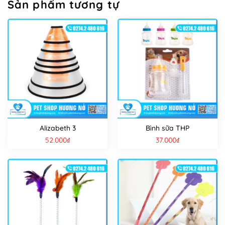
Sản phẩm tương tự
Alizabeth 3
Bình sữa THP
52.000
₫
37.000
₫