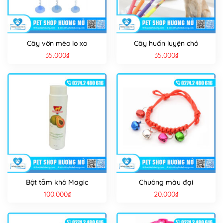
Cây vờn mèo lo xo
Cây huấn luyện chó
35.000
₫
35.000
₫
Bột tắm khô Magic
Chuông màu đại
100.000
₫
20.000
₫