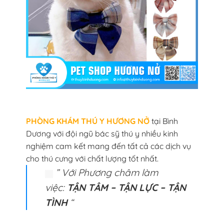
PHÒNG KHÁM THÚ Y HƯƠNG NỞ
tại Bình
Dương với đội ngũ bác sỹ thú y nhiều kinh
nghiệm cam kết mang đến tất cả các dịch vụ
cho thú cưng với chất lượng tốt nhất.
” Với Phương châm làm
việc:
TẬN TÂM – TẬN LỰC – TẬN
TÌNH
“