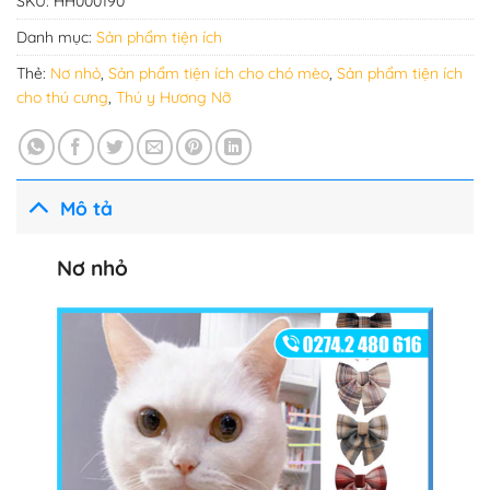
SKU:
HH000190
Danh mục:
Sản phẩm tiện ích
Thẻ:
Nơ nhỏ
,
Sản phẩm tiện ích cho chó mèo
,
Sản phẩm tiện ích
cho thú cưng
,
Thú y Hương Nỡ
Mô tả
Nơ nhỏ