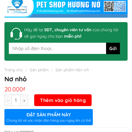
Hãy để lại
SĐT, chuyên viên tư vấn
của chúng tôi
sẽ gọi ngay cho bạn
miễn phí!
Trang chủ
/
Sản phẩm
/
Sản phẩm tiện ích
Nơ nhỏ
20.000
₫
Số lượng
Thêm vào giỏ hàng
ĐẶT SẢN PHẨM NÀY
Chúng tôi sẽ xác nhận đơn hàng sau ngay khi có thể