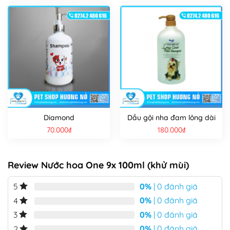
Diamond
Dầu gội nha đam lông dài
70.000
₫
180.000
₫
Review Nước hoa One 9x 100ml (khử mùi)
0%
| 0 đánh giá
5
0%
| 0 đánh giá
4
0%
| 0 đánh giá
3
0%
| 0 đánh giá
2