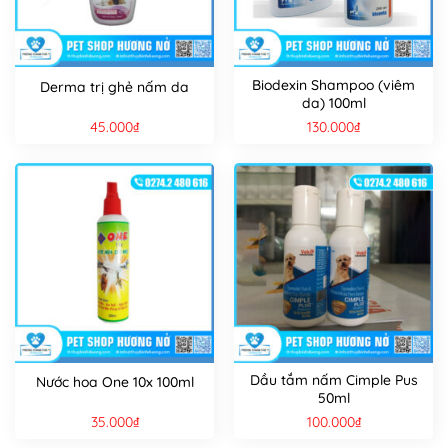
Biodexin Shampoo (viêm
Derma trị ghẻ nấm da
da) 100ml
45.000
₫
130.000
₫
Dầu tắm nấm Cimple Pus
Nước hoa One 10x 100ml
50ml
35.000
₫
100.000
₫