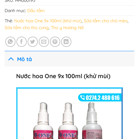
SKU:
HH000195
Danh mục:
Dầu tắm
Thẻ:
Nước hoa One 9x 100ml (khử mùi)
,
Sữa tắm cho chó mèo
,
Sữa tắm cho thú cưng
,
Thú y Hương Nỡ
Mô tả
Nước hoa One 9x 100ml (khử mùi)