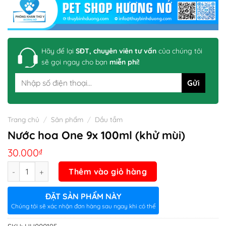
Hãy để lại
SĐT, chuyên viên tư vấn
của chúng tôi
sẽ gọi ngay cho bạn
miễn phí!
Trang chủ
/
Sản phẩm
/
Dầu tắm
Nước hoa One 9x 100ml (khử mùi)
30.000
₫
Số lượng
Thêm vào giỏ hàng
ĐẶT SẢN PHẨM NÀY
Chúng tôi sẽ xác nhận đơn hàng sau ngay khi có thể