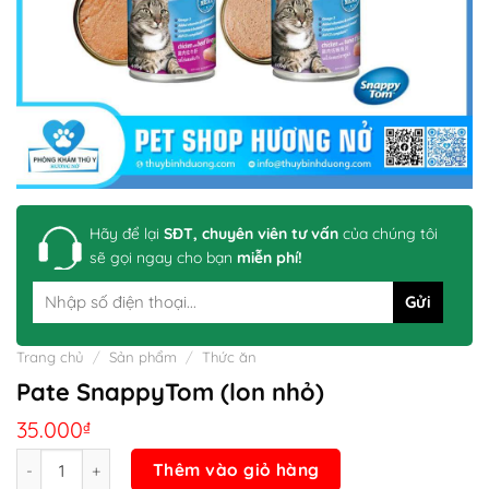
Hãy để lại
SĐT, chuyên viên tư vấn
của chúng tôi
sẽ gọi ngay cho bạn
miễn phí!
Trang chủ
/
Sản phẩm
/
Thức ăn
Pate SnappyTom (lon nhỏ)
35.000
₫
Số lượng
Thêm vào giỏ hàng