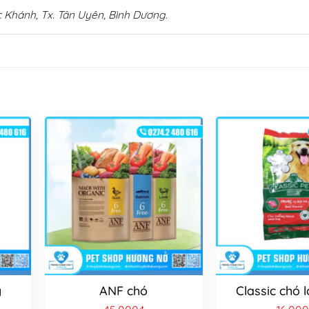
 Khánh, Tx. Tân Uyên, Bình Dương.
g
ANF chó
Classic chó 