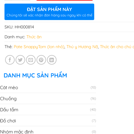
ĐẶT SẢN PHẨM NÀY
Chúng tôi sẽ xác nhận đơn hàng sau ngay khi có thể
SKU:
HH000814
Danh mục:
Thức ăn
Thẻ:
Pate SnappyTom (lon nhỏ)
,
Thú y Hương Nỡ
,
Thức ăn cho chú 
DANH MỤC SẢN PHẨM
Cát mèo
(10)
Chuồng
(16)
Dầu tắm
(40)
Đồ chơi
(7)
Nhóm mặc định
(0)