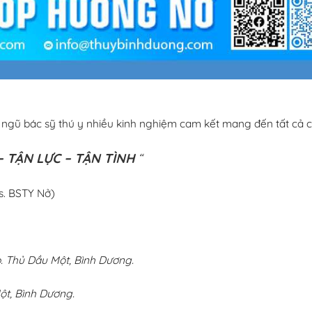
i ngũ bác sỹ thú y nhiều kinh nghiệm cam kết mang đến tất cả c
 TẬN LỰC – TẬN TÌNH
“
s. BSTY Nở)
 Thủ Dầu Một, Bình Dương.
ột, Bình Dương.