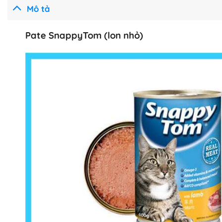
Mô tả
Pate SnappyTom (lon nhỏ)