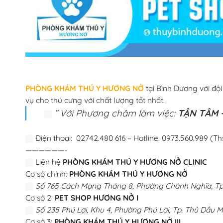
PHÒNG KHÁM THÚ Y HƯƠNG NỞ
tại Bình Dương với độ
vụ cho thú cưng với chất lượng tốt nhất.
” Với Phương châm làm việc:
TẬN TÂM –
Điện thoại: 02742.480 616 – Hotline: 0973.560.989 (Th
——————-
Liên hệ
PHÒNG KHÁM THÚ Y HƯƠNG NỞ CLINIC
Cơ sở chính:
PHÒNG KHÁM THÚ Y HƯƠNG NỞ
Số 765 Cách Mạng Tháng 8, Phường Chánh Nghĩa, Tp.
Cơ sở 2:
PET SHOP HƯƠNG NỞ I
Số 235 Phú Lợi, Khu 4, Phường Phú Lợi, Tp. Thủ Dầu M
Cơ sở 3:
PHÒNG KHÁM THÚ Y HƯƠNG NỞ III