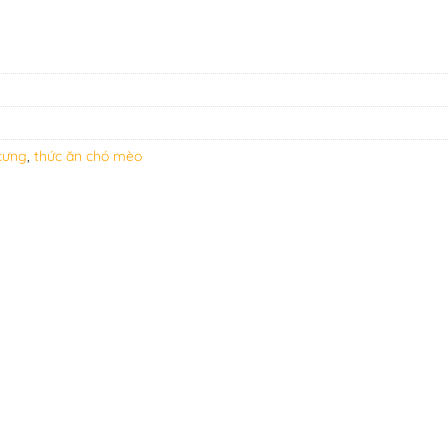
cưng
,
thức ăn chó mèo