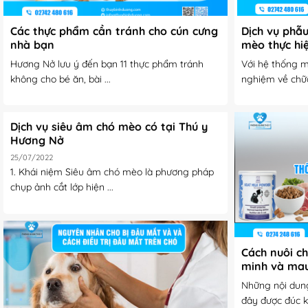
Các thực phẩm cần tránh cho cún cưng
Dịch vụ phẫ
nhà bạn
mèo thực hi
235-237 Phú
Hương Nở lưu ý đến bạn 11 thực phẩm tránh
Với hệ thống m
không cho bé ăn, bài ...
nghiệm về chữa 
Dịch vụ siêu âm chó mèo có tại Thú y
Hương Nở
25/07/2022
1. Khái niệm ​Siêu âm chó mèo là phương pháp
chụp ảnh cắt lớp hiện ...
Cách nuôi c
minh và mau
Những nội dung
đây được đúc kế