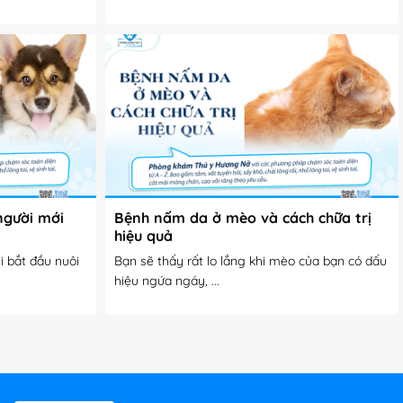
người mới
Bệnh nấm da ở mèo và cách chữa trị
hiệu quả
i bắt đầu nuôi
Bạn sẽ thấy rất lo lắng khi mèo của bạn có dấu
hiệu ngứa ngáy, ...