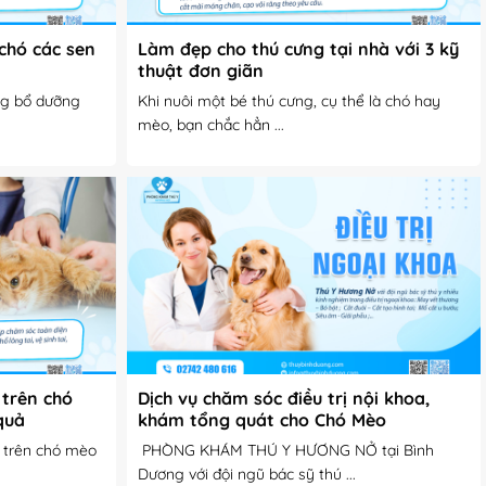
chó các sen
Làm đẹp cho thú cưng tại nhà với 3 kỹ
thuật đơn giãn
ng bổ dưỡng
Khi nuôi một bé thú cưng, cụ thể là chó hay
mèo, bạn chắc hẳn ...
 trên chó
Dịch vụ chăm sóc điều trị nội khoa,
quả
khám tổng quát cho Chó Mèo
p trên chó mèo
PHÒNG KHÁM THÚ Y HƯƠNG NỞ tại Bình
Dương với đội ngũ bác sỹ thú ...