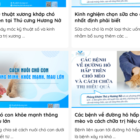
u thuật xương khớp chó
Kinh nghiệm chọn sữa cho 
ện tại Thú cưng Hương Nở
nhất định phải biết
 Lợi Thủ Dầu Một
áy móc kỹ thuật số và kinh
Sữa cho chó là một loại thức uố
trị xương ...
nhằm bổ sung thêm các ...
hó con khỏe mạnh thông
Các bệnh về đường hô hấp
 lớn
mèo và cách chữa trị hiệu 
 chia sẻ cách nuôi chó con dưới
Bệnh liên quan tới đường hô hấ
t từ ...
là bệnh xảy ra khá ...